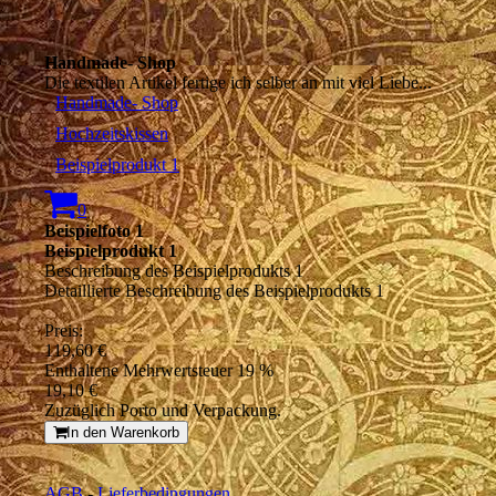
Handmade- Shop
Die textilen Artikel fertige ich selber an mit viel Liebe...
Handmade- Shop
Hochzeitskissen
Beispielprodukt 1
0
Beispielfoto 1
Beispielprodukt 1
Beschreibung des Beispielprodukts 1
Detaillierte Beschreibung des Beispielprodukts 1
Preis:
119,60 €
Enthaltene Mehrwertsteuer 19 %
19,10 €
Zuzüglich Porto und Verpackung.
In den Warenkorb
AGB
-
Lieferbedingungen