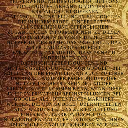
VERWENDUNG DES GOOGLE+- BUTTONS VON
GOOGLE+, ABHÄNGIG VON IHREN PER
SÖNLICH GETROFFENEN DAT
ENSCHUTZEINSTELLUNGEN BEI GOOGLE+, DIE
IN IHREM PROFIL HINTERLEGTEN ALL
GEMEINEN UND ÖFFENTLICHEN ZUG
ÄNGLICHEN INFORMATIONEN. ZU DIESEN INF
ORMATIONEN GEHÖREN HIERBEI DIE NUT
ZER-ID, DER NAME, DAS PROFILBILD, DAS ALT
ER UND DAS GESCHLECHT.
WIR WEISEN DARAUF HIN, DASS ES NACH
ÄNDERUNGEN DER
DATENSCHUTZBEDINGUNGEN UND
NUTZUNGSBEDINGUNGEN VON GOOGLE+ BEI
ERTEILUNG DER EINWILLIGUNG AUCH ZU EINER
ÜBERTRAGUNG IHRER PROFILBILDER, DER
NUTZER-IDS IHRER FREUNDE UND DER
FREUNDESLISTE KOMMEN KANN, WENN DIESE
IN IHREN PRIVATSPHÄREEINSTELLUNGEN BEI
GOOGLE+ ALS „ÖFFENTLICH“ MARKIERT
WURDEN. DIE VON GOOGLE+ ÜBERMITTELTEN
DATEN WERDEN BEI UNS ZUR ERSTELLUNG
EINES BENUTZERKONTOS MIT DEN
NOTWENDIGEN DATEN, FALLS DIESE VON IHNEN
BEI GOOGLE+ DAZU FREIGEGEBEN WURDEN