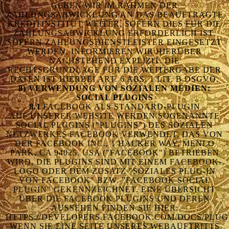
GEBEN WIR IM RAHMEN DER
ZAHLUNGSABWICKLUNG AN DAS BEAUFTRAGTE
KREDITINSTITUT WEITER, SOFERN DIES FÜR DIE
ZAHLUNGSABWICKLUNG ERFORDERLICH IST.
SOFERN ZAHLUNGSDIENSTLEISTER EINGESETZT
WERDEN, INFORMIEREN WIR HIERÜBER
NACHSTEHEND EXPLIZIT. DIE
RECHTSGRUNDLAGE FÜR DIE WEITERGABE DER
DATEN IST HIERBEI ART. 6 ABS. 1 LIT. B DSGVO.
8) VERWENDUNG VON SOZIALEN MEDIEN:
SOCIAL PLUGINS
8.1
FACEBOOK ALS STANDARD-PLUGIN
AUF UNSERER WEBSITE WERDEN SOGENANNTE
SOCIAL PLUGINS ("PLUGINS") DES SOZIALEN
NETZWERKES FACEBOOK VERWENDET, DAS VON
DER FACEBOOK INC., 1 HACKER WAY, MENLO
PARK, CA 94025, USA ("FACEBOOK") BETRIEBEN
WIRD. DIE PLUGINS SIND MIT EINEM FACEBOOK-
LOGO ODER DEM ZUSATZ "SOZIALES PLUG-IN
VON FACEBOOK" BZW. "FACEBOOK SOCIAL
PLUGIN" GEKENNZEICHNET. EINE ÜBERSICHT
ÜBER DIE FACEBOOK PLUGINS UND DEREN
AUSSEHEN FINDEN SIE HIER:
HTTPS://DEVELOPERS.FACEBOOK.COM/DOCS/PLUG
WENN SIE EINE SEITE UNSERES WEBAUFTRITTS