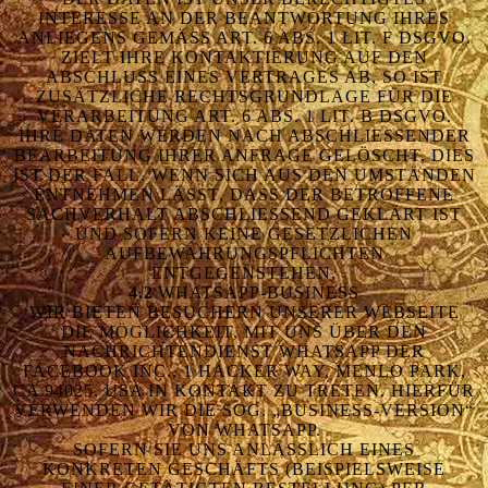
NTERESSE AN DER BEANTWORTUNG IHRES A
NLIEGENS GEMÄSS ART. 6 ABS. 1 LIT. F DSGVO. ZI
ELT IHRE KONTAKTIERUNG AUF DEN AB
SCHLUSS EINES VERTRAGES AB, SO IST ZU
SÄTZLICHE RECHTSGRUNDLAGE FÜR DIE VE
RARBEITUNG ART. 6 ABS. 1 LIT. B DSGVO. IH
RE DATEN WERDEN NACH ABSCHLIESSENDER BEA
RBEITUNG IHRER ANFRAGE GELÖSCHT, DIES IST
DER FALL, WENN SICH AUS DEN UMSTÄNDEN ENT
NEHMEN LÄSST, DASS DER BETROFFENE SAC
HVERHALT ABSCHLIESSEND GEKLÄRT IST UND
SOFERN KEINE GESETZLICHEN AUFB
EWAHRUNGSPFLICHTEN ENTG
EGENSTEHEN.
4.2
WHATSAPP-BUSINESS
WIR BIETEN BESUCHERN UNSERER WEBSEITE
DIE MÖGLICHKEIT, MIT UNS ÜBER DEN
NACHRICHTENDIENST WHATSAPP DER
FACEBOOK INC., 1 HACKER WAY, MENLO PARK,
CA 94025, USA IN KONTAKT ZU TRETEN. HIERFÜR
VERWENDEN WIR DIE SOG. „BUSINESS-VERSION“
VON WHATSAPP.
SOFERN SIE UNS ANLÄSSLICH EINES
KONKRETEN GESCHÄFTS (BEISPIELSWEISE