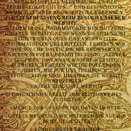
VERSCHLÜSSELTE VERBINDUNG AN DER
ZEICHENFOLGE „HTTPS://“ UND DEM SCHLOSS-
SYMBOL IN IHRER BROWSERZEILE ERKENNEN.
2) DATENERFASSUNG BEIM BESUCH UNSERER
WEBSITE
BEI DER BLOSS INFORMATORISCHEN NUTZUNG U
NSERER WEBSITE, ALSO WENN SIE SICH NICHT R
EGISTRIEREN ODER UNS ANDERWEITIG I
NFORMATIONEN ÜBERMITTELN, ERHEBEN WIR N
UR SOLCHE DATEN, DIE IHR BROWSER AN U
NSEREN SERVER ÜBERMITTELT (SOG. „SERVER-L
OGFILES“). WENN SIE UNSERE WEBSITE A
UFRUFEN, ERHEBEN WIR DIE FOLGENDEN D
ATEN, DIE FÜR UNS TECHNISCH E
RFORDERLICH SIND, UM IHNEN DIE WEBSITE A
NZUZEIGEN:
UNSERE BESUCHTE WEBSITE
DATUM UND UHRZEIT ZUM ZEITPUNKT DES
ZUGRIFFES
MENGE DER GESENDETEN DATEN IN BYTE
QUELLE/VERWEIS, VON WELCHEM SIE AUF DIE
SEITE GELANGTEN
VERWENDETER BROWSER