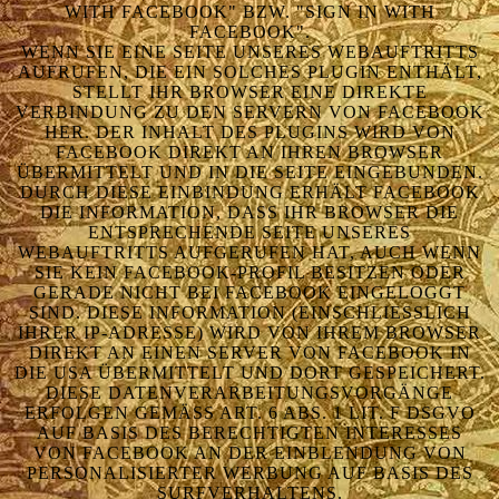
WITH FACEBOOK" BZW. "SIGN IN WITH
FACEBOOK".
WENN SIE EINE SEITE UNSERES WEBAUFTRITTS
AUFRUFEN, DIE EIN SOLCHES PLUGIN ENTHÄLT,
STELLT IHR BROWSER EINE DIREKTE
VERBINDUNG ZU DEN SERVERN VON FACEBOOK
HER. DER INHALT DES PLUGINS WIRD VON
FACEBOOK DIREKT AN IHREN BROWSER
ÜBERMITTELT UND IN DIE SEITE EINGEBUNDEN.
DURCH DIESE EINBINDUNG ERHÄLT FACEBOOK
DIE INFORMATION, DASS IHR BROWSER DIE
ENTSPRECHENDE SEITE UNSERES
WEBAUFTRITTS AUFGERUFEN HAT, AUCH WENN
SIE KEIN FACEBOOK-PROFIL BESITZEN ODER
GERADE NICHT BEI FACEBOOK EINGELOGGT
SIND. DIESE INFORMATION (EINSCHLIESSLICH I
HRER IP-ADRESSE) WIRD VON IHREM BROWSER D
IREKT AN EINEN SERVER VON FACEBOOK IN D
IE USA ÜBERMITTELT UND DORT GESPEICHERT. D
IESE DATENVERARBEITUNGSVORGÄNGE E
RFOLGEN GEMÄSS ART. 6 ABS. 1 LIT. F DSGVO AU
F BASIS DES BERECHTIGTEN INTERESSES VO
N FACEBOOK AN DER EINBLENDUNG VON PE
RSONALISIERTER WERBUNG AUF BASIS DES SU
RFVERHALTENS.