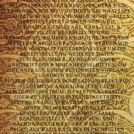
EINER GETÄTIGTEN BESTELLUNG) PER
WHATSAPP KONTAKTIEREN, SPEICHERN UND
VERWENDEN WIR DIE VON IHNEN BEI WHATSAPP
GENUTZTE MOBILFUNKNUMMER SOWIE – FALLS
BEREITGESTELLT – IHREN VOR- UND
NACHNAMEN GEMÄSS ART. 6 ABS. 1 LIT. B. D
SGVO ZUR BEARBEITUNG UND B
EANTWORTUNG IHRES ANLIEGENS. AUF BASIS D
ERSELBEN RECHTSGRUNDLAGE WERDEN WIR S
IE PER WHATSAPP GEGEBENENFALLS UM DIE B
EREITSTELLUNG WEITERER DATEN (
BESTELLNUMMER, KUNDENNUMMER, A
NSCHRIFT ODER MAILADRESSE) BITTEN, UM I
HRE ANFRAGE EINEM BESTIMMTEN VORGANG Z
UORDNEN ZU KÖNNEN.
NUTZEN SIE UNSEREN WHATSAPP-KONTAKT FÜR
ALLGEMEINE ANFRAGEN (ETWA ZUM
LEISTUNGSSPEKTRUM, ZU VERFÜGBARKEITEN
ODER ZU UNSEREM INTERNETAUFTRITT)
SPEICHERN UND VERWENDEN WIR DIE VON
IHNEN BEI WHATSAPP GENUTZTE
MOBILFUNKNUMMER SOWIE – FALLS
BEREITGESTELLT – IHREN VOR- UND
NACHNAMEN GEMÄSS ART. 6 ABS. 1 LIT. F. D
SGVO AUF BASIS UNSERES BERECHTIGTEN I