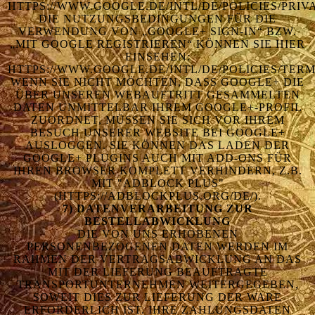
HTTPS://WWW.GOOGLE.DE/INTL/DE/POLICIES/PRIV
DIE NUTZUNGSBEDINGUNGEN FÜR DIE
VERWENDUNG VON „GOOGLE+ SIGN-IN“ BZW.
„MIT GOOGLE REGISTRIEREN“ KÖNNEN SIE HIER
EINSEHEN:
HTTPS://WWW.GOOGLE.DE/INTL/DE/POLICIES/TER
WENN SIE NICHT MÖCHTEN, DASS GOOGLE+ DIE
ÜBER UNSEREN WEBAUFTRITT GESAMMELTEN
DATEN UNMITTELBAR IHREM GOOGLE+-PROFIL
ZUORDNET, MÜSSEN SIE SICH VOR IHREM
BESUCH UNSERER WEBSITE BEI GOOGLE+
AUSLOGGEN. SIE KÖNNEN DAS LADEN DER
GOOGLE+ PLUGINS AUCH MIT ADD-ONS FÜR
IHREN BROWSER KOMPLETT VERHINDERN, Z.B.
MIT "ADBLOCK PLUS"
(HTTPS://ADBLOCKPLUS.ORG/DE/).
7) DATENVERARBEITUNG ZUR
BESTELLABWICKLUNG
DIE VON UNS ERHOBENEN
PERSONENBEZOGENEN DATEN WERDEN IM
RAHMEN DER VERTRAGSABWICKLUNG AN DAS
MIT DER LIEFERUNG BEAUFTRAGTE
TRANSPORTUNTERNEHMEN WEITERGEGEBEN,
SOWEIT DIES ZUR LIEFERUNG DER WARE
ERFORDERLICH IST. IHRE ZAHLUNGSDATEN