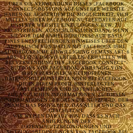
ÜBER DIE VERWENDUNG DIESES „FACEBOOK
CONNECT“-BUTTONS AUF UNSERER WEBSITE
HABEN SIE AUSSERDEM DIE MÖGLICHKEIT, SICH M
ITTELS IHRER FACEBOOK-NUTZERDATEN AUF U
NSERER WEBSITE EINZULOGGEN BZW. ZU R
EGISTRIEREN. AUSSCHLIESSLICH DANN, WENN SI
E VOR DEM ANMELDEPROZESS AUF BASIS EI
NES ENTSPRECHENDEN HINWEISES ÜBER DEN AU
STAUSCH VON DATEN MIT FACEBOOK IHRE AU
SDRÜCKLICHE EINWILLIGUNG GEMÄSS ART. 6 ABS
. 1 LIT. A DSGVO ERTEILEN, ERHALTEN WIR BEI
VERWENDUNG DES „FACEBOOK CONNECT“- BUT
TONS VON FACEBOOK, ABHÄNGIG VON IHR
EN PERSÖNLICH GETROFFENEN DAT
ENSCHUTZEINSTELLUNGEN BEI FACEBOOK, DIE
IN IHREM PROFIL HINTERLEGTEN ALL
GEMEINEN UND ÖFFENTLICHEN ZUG
ÄNGLICHEN INFORMATIONEN. ZU DIESEN INF
ORMATIONEN GEHÖREN DIE NUTZER-ID, DER NAM
E, DAS PROFILBILD, DAS ALTER UND DAS GES
CHLECHT.
WIR WEISEN DARAUF HIN, DASS ES NACH
ÄNDERUNGEN DER
DATENSCHUTZBEDINGUNGEN UND
NUTZUNGSBEDINGUNGEN VON FACEBOOK BEI