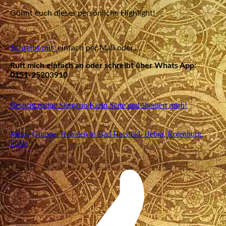
Gönnt euch dieses persönliche Highlight!
Schreibt mir
einfach per Mail oder....
Ruft mich einfach an oder schreibt über Whats App:
0151-25203910
Besucht meine Sängerin Karin Seite und aboniert mich!
Meine Gruppe: Heiraten in Bad Hersfeld, Bebra, Rotenburg,
Fulda