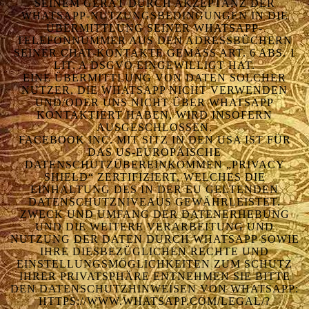
SEINEM GERÄT DURCH AKZEPTANZ DER
WHATSAPP-NUTZUNGSBEDINGUNGEN IN DIE
ÜBERMITTLUNG SEINER WHATSAPP-
TELEFONNUMMER AUS DEN ADRESSBÜCHERN
SEINER CHAT-KONTAKTE GEMÄSS ART. 6 ABS. 1 L
IT. A DSGVO EINGEWILLIGT HAT.
EINE ÜBERMITTLUNG VON DATEN SOLCHER
NUTZER, DIE WHATSAPP NICHT VERWENDEN
UND/ODER UNS NICHT ÜBER WHATSAPP
KONTAKTIERT HABEN, WIRD INSOFERN
AUSGESCHLOSSEN.
FACEBOOK INC. MIT SITZ IN DEN USA IST FÜR
DAS US-EUROPÄISCHE
DATENSCHUTZÜBEREINKOMMEN „PRIVACY
SHIELD“ ZERTIFIZIERT, WELCHES DIE
EINHALTUNG DES IN DER EU GELTENDEN
DATENSCHUTZNIVEAUS GEWÄHRLEISTET.
ZWECK UND UMFANG DER DATENERHEBUNG
UND DIE WEITERE VERARBEITUNG UND
NUTZUNG DER DATEN DURCH WHATSAPP SOWIE
IHRE DIESBEZÜGLICHEN RECHTE UND
EINSTELLUNGSMÖGLICHKEITEN ZUM SCHUTZ
IHRER PRIVATSPHÄRE ENTNEHMEN SIE BITTE
DEN DATENSCHUTZHINWEISEN VON WHATSAPP:
HTTPS://WWW.WHATSAPP.COM/LEGAL/?