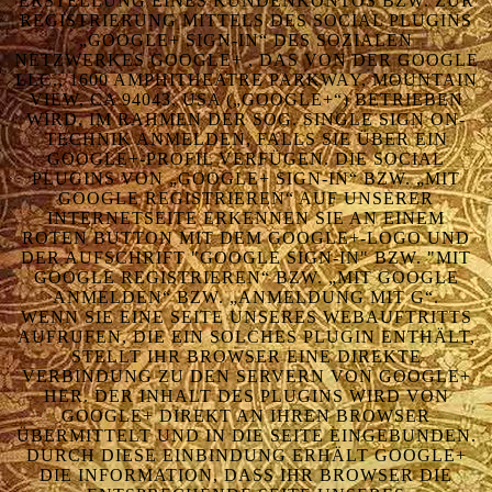
ERSTELLUNG EINES KUNDENKONTOS BZW. ZUR
REGISTRIERUNG MITTELS DES SOCIAL PLUGINS
„GOOGLE+ SIGN-IN“ DES SOZIALEN
NETZWERKES GOOGLE+ , DAS VON DER GOOGLE
LLC., 1600 AMPHITHEATRE PARKWAY, MOUNTAIN
VIEW, CA 94043, USA („GOOGLE+“) BETRIEBEN
WIRD, IM RAHMEN DER SOG. SINGLE SIGN ON-
TECHNIK ANMELDEN, FALLS SIE ÜBER EIN
GOOGLE+-PROFIL VERFÜGEN. DIE SOCIAL
PLUGINS VON „GOOGLE+ SIGN-IN“ BZW. „MIT
GOOGLE REGISTRIEREN“ AUF UNSERER
INTERNETSEITE ERKENNEN SIE AN EINEM
ROTEN BUTTON MIT DEM GOOGLE+-LOGO UND
DER AUFSCHRIFT "GOOGLE SIGN-IN" BZW. "MIT
GOOGLE REGISTRIEREN“ BZW. „MIT GOOGLE
ANMELDEN“ BZW. „ANMELDUNG MIT G“.
WENN SIE EINE SEITE UNSERES WEBAUFTRITTS
AUFRUFEN, DIE EIN SOLCHES PLUGIN ENTHÄLT,
STELLT IHR BROWSER EINE DIREKTE
VERBINDUNG ZU DEN SERVERN VON GOOGLE+
HER. DER INHALT DES PLUGINS WIRD VON
GOOGLE+ DIREKT AN IHREN BROWSER
ÜBERMITTELT UND IN DIE SEITE EINGEBUNDEN.
DURCH DIESE EINBINDUNG ERHÄLT GOOGLE+
DIE INFORMATION, DASS IHR BROWSER DIE