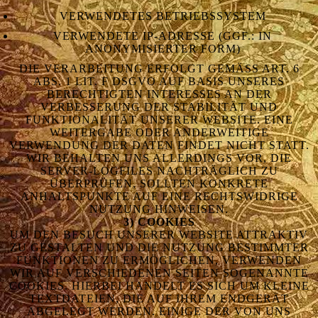
VERWENDETES BETRIEBSSYSTEM
VERWENDETE IP-ADRESSE (GGF.: IN
ANONYMISIERTER FORM)
DIE VERARBEITUNG ERFOLGT GEMÄSS ART. 6 A
BS. 1 LIT. F DSGVO AUF BASIS UNSERES B
ERECHTIGTEN INTERESSES AN DER V
ERBESSERUNG DER STABILITÄT UND F
UNKTIONALITÄT UNSERER WEBSITE. EINE W
EITERGABE ODER ANDERWEITIGE V
ERWENDUNG DER DATEN FINDET NICHT STATT. W
IR BEHALTEN UNS ALLERDINGS VOR, DIE S
ERVER-LOGFILES NACHTRÄGLICH ZU Ü
BERPRÜFEN, SOLLTEN KONKRETE A
NHALTSPUNKTE AUF EINE RECHTSWIDRIGE N
UTZUNG HINWEISEN.
3) COOKIES
UM DEN BESUCH UNSERER WEBSITE ATTRAKTIV
ZU GESTALTEN UND DIE NUTZUNG BESTIMMTER
FUNKTIONEN ZU ERMÖGLICHEN, VERWENDEN
WIR AUF VERSCHIEDENEN SEITEN SOGENANNTE
COOKIES. HIERBEI HANDELT ES SICH UM KLEINE
TEXTDATEIEN, DIE AUF IHREM ENDGERÄT
ABGELEGT WERDEN. EINIGE DER VON UNS