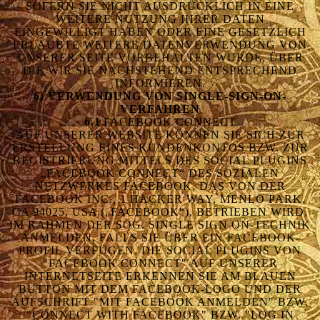
OFERN SIE NICHT AUSDRÜCKLICH IN EINE W
EITERE NUTZUNG IHRER DATEN E
INGEWILLIGT HABEN ODER EINE GESETZLICH E
RLAUBTE WEITERE DATENVERWENDUNG VON U
NSERER SEITE VORBEHALTEN WURDE, ÜBER D
IE WIR SIE NACHSTEHEND ENTSPRECHEND I
NFORMIEREN.
6) VERWENDUNG VON SINGLE-SIGN-ON-
VERFAHREN
6.1
FACEBOOK CONNECT
AUF UNSERER WEBSITE KÖNNEN SIE SICH ZUR
ERSTELLUNG EINES KUNDENKONTOS BZW. ZUR
REGISTRIERUNG MITTELS DES SOCIAL PLUGINS
„FACEBOOK CONNECT“ DES SOZIALEN
NETZWERKES FACEBOOK, DAS VON DER
FACEBOOK INC., 1 HACKER WAY, MENLO PARK,
CA 94025, USA („FACEBOOK“), BETRIEBEN WIRD,
IM RAHMEN DER SOG. SINGLE SIGN ON-TECHNIK
ANMELDEN, FALLS SIE ÜBER EIN FACEBOOK-
PROFIL VERFÜGEN. DIE SOCIAL PLUGINS VON
"FACEBOOK CONNECT" AUF UNSERER
INTERNETSEITE ERKENNEN SIE AM BLAUEN
BUTTON MIT DEM FACEBOOK-LOGO UND DER
AUFSCHRIFT "MIT FACEBOOK ANMELDEN" BZW.
"CONNECT WITH FACEBOOK" BZW. "LOG IN