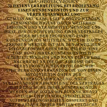
EEA=1#PRIVACY-POLICY
5) DATENVERARBEITUNG BEI ERÖFFNUNG
EINES KUNDENKONTOS UND ZUR
VERTRAGSABWICKLUNG
GEMÄSS ART. 6 ABS. 1 LIT. B DSGVO WERDEN P
ERSONENBEZOGENE DATEN WEITERHIN E
RHOBEN UND VERARBEITET, WENN SIE UNS D
IESE ZUR DURCHFÜHRUNG EINES VERTRAGES O
DER BEI DER ERÖFFNUNG EINES K
UNDENKONTOS MITTEILEN. WELCHE DATEN E
RHOBEN WERDEN, IST AUS DEN JEWEILIGEN E
INGABEFORMULAREN ERSICHTLICH. EINE L
ÖSCHUNG IHRES KUNDENKONTOS IST J
EDERZEIT MÖGLICH UND KANN DURCH EINE N
ACHRICHT AN DIE O.G. ADRESSE DES V
ERANTWORTLICHEN ERFOLGEN. WIR S
PEICHERN UND VERWENDEN DIE VON IHNEN M
ITGETEILTEN DATEN ZUR V
ERTRAGSABWICKLUNG. NACH V
OLLSTÄNDIGER ABWICKLUNG DES VERTRAGES O
DER LÖSCHUNG IHRES KUNDENKONTOS W
ERDEN IHRE DATEN MIT RÜCKSICHT AUF S
TEUER- UND HANDELSRECHTLICHE A
UFBEWAHRUNGSFRISTEN GESPERRT UND N
ACH ABLAUF DIESER FRISTEN GELÖSCHT, S