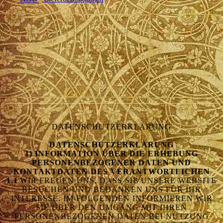
DATENSCHUTZERKLÄRUNG
DATENSCHUTZERKLÄRUNG
1) INFORMATION ÜBER DIE ERHEBUNG
PERSONENBEZOGENER DATEN UND
KONTAKTDATEN DES VERANTWORTLICHEN
1.1
WIR FREUEN UNS, DASS SIE UNSERE WEBSITE
BESUCHEN UND BEDANKEN UNS FÜR IHR
INTERESSE. IM FOLGENDEN INFORMIEREN WIR
SIE ÜBER DEN UMGANG MIT IHREN
PERSONENBEZOGENEN DATEN BEI NUTZUNG