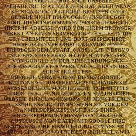
ENTSPRECHENDE SEITE UNSERES
WEBAUFTRITTS AUFGERUFEN HAT, AUCH WENN
SIE KEIN GOOGLE+-PROFIL BESITZEN ODER
GERADE NICHT BEI GOOGLE+ EINGELOGGT
SIND. DIESE INFORMATION (EINSCHLIESSLICH I
HRER IP-ADRESSE) WIRD VON IHREM BROWSER D
IREKT AN EINEN SERVER VON GOOGLE+ IN DIE U
SA ÜBERMITTELT UND DORT GESPEICHERT. D
IESE DATENVERARBEITUNGSVORGÄNGE E
RFOLGEN GEMÄSS ART. 6 ABS. 1 LIT. F DSGVO AU
F BASIS DES BERECHTIGTEN INTERESSES VO
N GOOGLE AN DER EINBLENDUNG VON PE
RSONALISIERTER WERBUNG AUF BASIS DES SU
RFVERHALTENS.
ÜBER DIE VERWENDUNG DIESES GOOGLE+-
BUTTONS AUF UNSERER WEBSITE HABEN SIE
AUSSERDEM DIE MÖGLICHKEIT, SICH MITTELS I
HRER GOOGLE+-NUTZERDATEN AUF UNSERER W
EBSITE EINZULOGGEN BZW. ZU REGISTRIEREN. A
USSCHLIESSLICH DANN, WENN SIE VOR DEM AN
MELDEPROZESS AUF BASIS EINES EN
TSPRECHENDEN HINWEISES ÜBER DEN AU
STAUSCH VON DATEN MIT GOOGLE IHRE AU
SDRÜCKLICHE EINWILLIGUNG GEMÄSS ART. 6 ABS
. 1 LIT. A DSGVO ERTEILEN, ERHALTEN WIR BEI