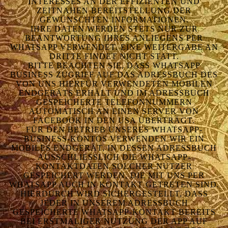
NTERESSES AN DER EFFIZIENTEN UND Z
EITNAHEN BEREITSTELLUNG DER G
EWÜNSCHTEN INFORMATIONEN.
IHRE DATEN WERDEN STETS NUR ZUR
BEANTWORTUNG IHRES ANLIEGENS PER
WHATSAPP VERWENDET. EINE WEITERGABE AN
DRITTE FINDET NICHT STATT.
BITTE BEACHTEN SIE, DASS WHATSAPP
BUSINESS ZUGRIFF AUF DAS ADRESSBUCH DES
VON UNS HIERFÜR VERWENDETEN MOBILEN
ENDGERÄTS ERHÄLT UND IM ADRESSBUCH
GESPEICHERTE TELEFONNUMMERN
AUTOMATISCH AN EINEN SERVER VON
FACEBOOK IN DEN USA ÜBERTRÄGT.
FÜR DEN BETRIEB UNSERES WHATSAPP-
BUSINESS-KONTOS VERWENDEN WIR EIN
MOBILES ENDGERÄT, IN DESSEN ADRESSBUCH
AUSSCHLIESSLICH DIE WHATSAPP-K
ONTAKTDATEN SOLCHER NUTZER G
ESPEICHERT WERDEN, DIE MIT UNS PER W
HATSAPP AUCH IN KONTAKT GETRETEN SIND.
HIERDURCH WIRD SICHERGESTELLT, DASS
JEDER IN UNSEREM ADRESSBUCH
GESPEICHERTE WHATSAPP-KONTAKT BEREITS
BEI ERSTMALIGER NUTZUNG DER APP AUF