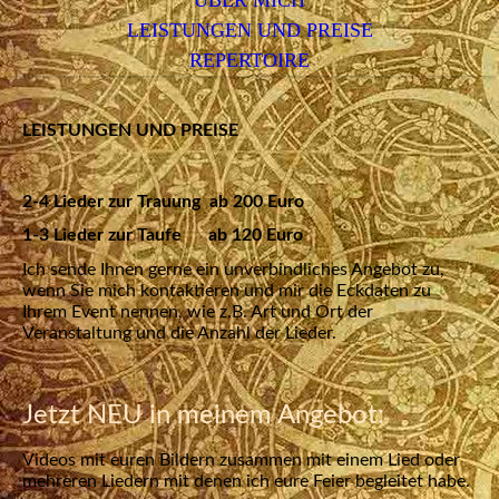
ÜBER MICH
LEISTUNGEN UND PREISE
REPERTOIRE
LEISTUNGEN UND PREISE
2-4 Lieder zur Trauung ab 200 Euro
1-3 Lieder zur Taufe ab 120 Euro
Ich sende Ihnen gerne ein unverbindliches Angebot zu,
wenn Sie mich kontaktieren und mir die Eckdaten zu
Ihrem Event nennen, wie z.B. Art und Ort der
Veranstaltung und die Anzahl der Lieder.
Jetzt NEU in meinem Angebot:
Videos mit euren Bildern zusammen mit einem Lied oder
mehreren Liedern mit denen ich eure Feier begleitet habe.