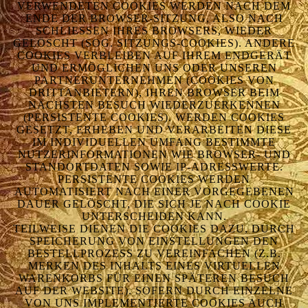
VERWENDETEN COOKIES WERDEN NACH DEM
ENDE DER BROWSER-SITZUNG, ALSO NACH
SCHLIESSEN IHRES BROWSERS, WIEDER G
ELÖSCHT (SOG. SITZUNGS-COOKIES). ANDERE C
OOKIES VERBLEIBEN AUF IHREM ENDGERÄT U
ND ERMÖGLICHEN UNS ODER UNSEREN P
ARTNERUNTERNEHMEN (COOKIES VON D
RITTANBIETERN), IHREN BROWSER BEIM N
ÄCHSTEN BESUCH WIEDERZUERKENNEN (
PERSISTENTE COOKIES). WERDEN COOKIES G
ESETZT, ERHEBEN UND VERARBEITEN DIESE I
M INDIVIDUELLEN UMFANG BESTIMMTE N
UTZERINFORMATIONEN WIE BROWSER- UND S
TANDORTDATEN SOWIE IP-ADRESSWERTE. P
ERSISTENTE COOKIES WERDEN A
UTOMATISIERT NACH EINER VORGEGEBENEN D
AUER GELÖSCHT, DIE SICH JE NACH COOKIE U
NTERSCHEIDEN KANN.
TEILWEISE DIENEN DIE COOKIES DAZU, DURCH
SPEICHERUNG VON EINSTELLUNGEN DEN
BESTELLPROZESS ZU VEREINFACHEN (Z.B.
MERKEN DES INHALTS EINES VIRTUELLEN
WARENKORBS FÜR EINEN SPÄTEREN BESUCH
AUF DER WEBSITE). SOFERN DURCH EINZELNE
VON UNS IMPLEMENTIERTE COOKIES AUCH