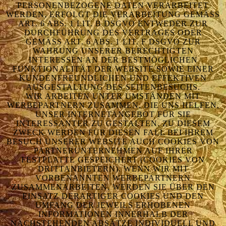
PERSONENBEZOGENE DATEN VERARBEITET
WERDEN, ERFOLGT DIE VERARBEITUNG GEMÄSS A
RT. 6 ABS. 1 LIT. B DSGVO ENTWEDER ZUR D
URCHFÜHRUNG DES VERTRAGES ODER G
EMÄSS ART. 6 ABS. 1 LIT. F DSGVO ZUR WA
HRUNG UNSERER BERECHTIGTEN IN
TERESSEN AN DER BESTMÖGLICHEN FU
NKTIONALITÄT DER WEBSITE SOWIE EINER KU
NDENFREUNDLICHEN UND EFFEKTIVEN AU
SGESTALTUNG DES SEITENBESUCHS.
WIR ARBEITEN UNTER UMSTÄNDEN MIT
WERBEPARTNERN ZUSAMMEN, DIE UNS HELFEN,
UNSER INTERNETANGEBOT FÜR SIE
INTERESSANTER ZU GESTALTEN. ZU DIESEM
ZWECK WERDEN FÜR DIESEN FALL BEI IHREM
BESUCH UNSERER WEBSITE AUCH COOKIES VON
PARTNERUNTERNEHMEN AUF IHRER
FESTPLATTE GESPEICHERT (COOKIES VON
DRITTANBIETERN). WENN WIR MIT
VORBENANNTEN WERBEPARTNERN
ZUSAMMENARBEITEN, WERDEN SIE ÜBER DEN
EINSATZ DERARTIGER COOKIES UND DEN
UMFANG DER JEWEILS ERHOBENEN
INFORMATIONEN INNERHALB DER
NACHSTEHENDEN ABSÄTZE INDIVIDUELL UND