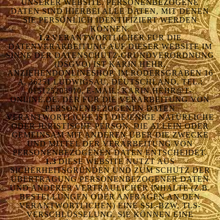
UNSERER WEBSITE. PERSONENBEZOGENE
DATEN SIND HIERBEI ALLE DATEN, MIT DENEN
SIE PERSÖNLICH IDENTIFIZIERT WERDEN
KÖNNEN.
1.2
VERANTWORTLICHER FÜR DIE
DATENVERARBEITUNG AUF DIESER WEBSITE IM
SINNE DER DATENSCHUTZ-GRUNDVERORDNUNG
(DSGVO) IST KARIN HEHR,
ANZIEHENDONLINESHOP, IM RÖDERSGRABEN 16
A, 36251 LUDWIGSAU, DEUTSCHLAND, TEL.:
015125203910, E-MAIL: KARIN.HEHR@T-
ONLINE.DE. DER FÜR DIE VERARBEITUNG VON
PERSONENBEZOGENEN DATEN
VERANTWORTLICHE IST DIEJENIGE NATÜRLICHE
ODER JURISTISCHE PERSON, DIE ALLEIN ODER
GEMEINSAM MIT ANDEREN ÜBER DIE ZWECKE
UND MITTEL DER VERARBEITUNG VON
PERSONENBEZOGENEN DATEN ENTSCHEIDET.
1.3
DIESE WEBSITE NUTZT AUS
SICHERHEITSGRÜNDEN UND ZUM SCHUTZ DER
ÜBERTRAGUNG PERSONENBEZOGENER DATEN
UND ANDERER VERTRAULICHER INHALTE (Z.B.
BESTELLUNGEN ODER ANFRAGEN AN DEN
VERANTWORTLICHEN) EINE SSL-BZW. TLS-
VERSCHLÜSSELUNG. SIE KÖNNEN EINE