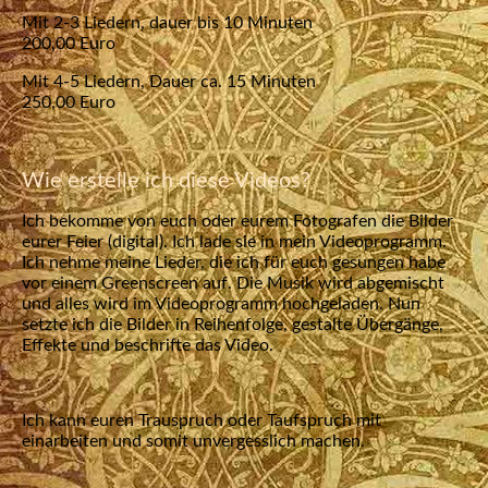
Mit 2-3 Liedern, dauer bis 10 Minuten
200,00 Euro
Mit 4-5 Liedern, Dauer ca. 15 Minuten
250,00 Euro
Wie erstelle ich diese Videos?
Ich bekomme von euch oder eurem Fotografen die Bilder
eurer Feier (digital). Ich lade sie in mein Videoprogramm.
Ich nehme meine Lieder, die ich für euch gesungen habe
vor einem Greenscreen auf. Die Musik wird abgemischt
und alles wird im Videoprogramm hochgeladen. Nun
setzte ich die Bilder in Reihenfolge, gestalte Übergänge,
Effekte und beschrifte das Video.
Ich kann euren Trauspruch oder Taufspruch mit
einarbeiten und somit unvergesslich machen.