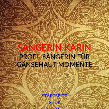
SÄNGERIN KARIN
PROFI- SÄNGERIN FÜR
GÄNSEHAUT MOMENTE
STARTSEITE
SHOP