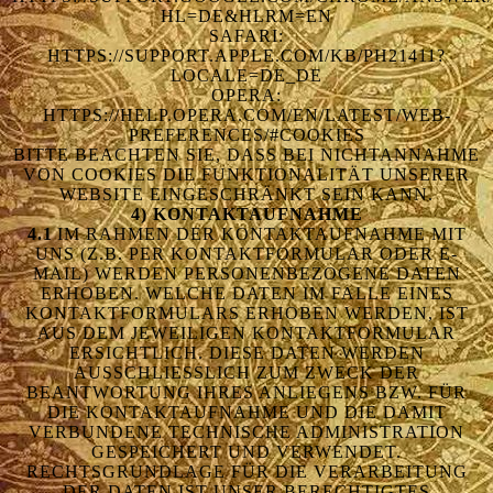
HL=DE&HLRM=EN
SAFARI:
HTTPS://SUPPORT.APPLE.COM/KB/PH21411?
LOCALE=DE_DE
OPERA:
HTTPS://HELP.OPERA.COM/EN/LATEST/WEB-
PREFERENCES/#COOKIES
BITTE BEACHTEN SIE, DASS BEI NICHTANNAHME
VON COOKIES DIE FUNKTIONALITÄT UNSERER
WEBSITE EINGESCHRÄNKT SEIN KANN.
4) KONTAKTAUFNAHME
4.1
IM RAHMEN DER KONTAKTAUFNAHME MIT
UNS (Z.B. PER KONTAKTFORMULAR ODER E-
MAIL) WERDEN PERSONENBEZOGENE DATEN
ERHOBEN. WELCHE DATEN IM FALLE EINES
KONTAKTFORMULARS ERHOBEN WERDEN, IST
AUS DEM JEWEILIGEN KONTAKTFORMULAR
ERSICHTLICH. DIESE DATEN WERDEN
AUSSCHLIESSLICH ZUM ZWECK DER B
EANTWORTUNG IHRES ANLIEGENS BZW. FÜR D
IE KONTAKTAUFNAHME UND DIE DAMIT V
ERBUNDENE TECHNISCHE ADMINISTRATION G
ESPEICHERT UND VERWENDET. R
ECHTSGRUNDLAGE FÜR DIE VERARBEITUNG D
ER DATEN IST UNSER BERECHTIGTES I