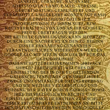
(ANREDE, VORNAME, NACHNAME,
ADRESSDATEN, LAND, E-MAIL-ADRESSE,
GEBURTSDATUM), GESPEICHERT UND
VERARBEITET. UMGEKEHRT KÖNNEN AUF BASIS
IHRER EINWILLIGUNG DATEN (Z.B.
INFORMATIONEN ZU IHREM SURF- BZW.
KAUFVERHALTEN) VON UNS AN IHR GOOGLE+-
PROFIL ÜBERTRAGEN WERDEN.
DIE ERTEILTE EINWILLIGUNG KANN JEDERZEIT
DURCH EINE NACHRICHT AN DEN ZU BEGINN
DIESER ERKLÄRUNG GENANNTEN
VERANTWORTLICHEN WIDERRUFEN WERDEN.
GOOGLE LLC MIT SITZ IN DEN USA IST FÜR DAS
US-EUROPÄISCHE
DATENSCHUTZÜBEREINKOMMEN „PRIVACY
SHIELD“ ZERTIFIZIERT, WELCHES DIE
EINHALTUNG DES IN DER EU GELTENDEN
DATENSCHUTZNIVEAUS GEWÄHRLEISTET.
ZWECK UND UMFANG DER DATENERHEBUNG
UND DIE WEITERE VERARBEITUNG UND
NUTZUNG DER DATEN DURCH GOOGLE+ SOWIE
IHRE DIESBEZÜGLICHEN RECHTE UND
EINSTELLUNGSMÖGLICHKEITEN ZUM SCHUTZ
IHRER PRIVATSPHÄRE ENTNEHMEN SIE BITTE
DEN DATENSCHUTZHINWEISEN VON GOOGLE+: