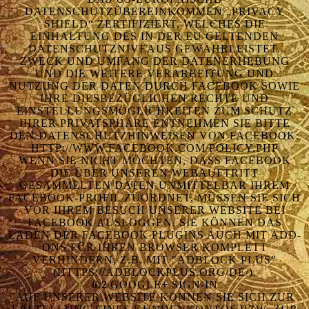
DATENSCHUTZÜBEREINKOMMEN „PRIVACY
SHIELD“ ZERTIFIZIERT, WELCHES DIE
EINHALTUNG DES IN DER EU GELTENDEN
DATENSCHUTZNIVEAUS GEWÄHRLEISTET.
ZWECK UND UMFANG DER DATENERHEBUNG
UND DIE WEITERE VERARBEITUNG UND
NUTZUNG DER DATEN DURCH FACEBOOK SOWIE
IHRE DIESBEZÜGLICHEN RECHTE UND
EINSTELLUNGSMÖGLICHKEITEN ZUM SCHUTZ
IHRER PRIVATSPHÄRE ENTNEHMEN SIE BITTE
DEN DATENSCHUTZHINWEISEN VON FACEBOOK:
HTTP://WWW.FACEBOOK.COM/POLICY.PHP
WENN SIE NICHT MÖCHTEN, DASS FACEBOOK
DIE ÜBER UNSEREN WEBAUFTRITT
GESAMMELTEN DATEN UNMITTELBAR IHREM
FACEBOOK-PROFIL ZUORDNET, MÜSSEN SIE SICH
VOR IHREM BESUCH UNSERER WEBSITE BEI
FACEBOOK AUSLOGGEN. SIE KÖNNEN DAS
LADEN DER FACEBOOK PLUGINS AUCH MIT ADD-
ONS FÜR IHREN BROWSER KOMPLETT
VERHINDERN, Z.B. MIT "ADBLOCK PLUS"
(HTTPS://ADBLOCKPLUS.ORG/DE/).
6.2
GOOGLE+ SIGN-IN
AUF UNSERER WEBSITE KÖNNEN SIE SICH ZUR