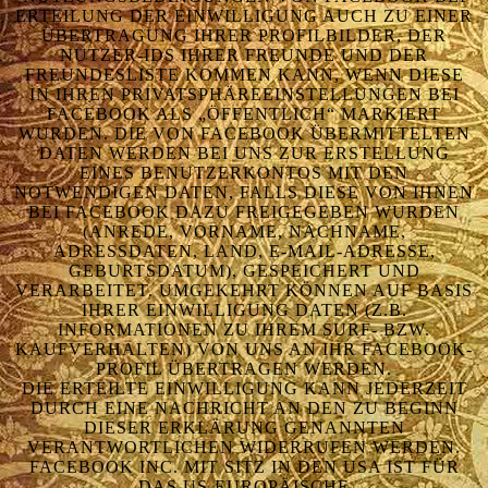
ERTEILUNG DER EINWILLIGUNG AUCH ZU EINER
ÜBERTRAGUNG IHRER PROFILBILDER, DER
NUTZER-IDS IHRER FREUNDE UND DER
FREUNDESLISTE KOMMEN KANN, WENN DIESE
IN IHREN PRIVATSPHÄREEINSTELLUNGEN BEI
FACEBOOK ALS „ÖFFENTLICH“ MARKIERT
WURDEN. DIE VON FACEBOOK ÜBERMITTELTEN
DATEN WERDEN BEI UNS ZUR ERSTELLUNG
EINES BENUTZERKONTOS MIT DEN
NOTWENDIGEN DATEN, FALLS DIESE VON IHNEN
BEI FACEBOOK DAZU FREIGEGEBEN WURDEN
(ANREDE, VORNAME, NACHNAME,
ADRESSDATEN, LAND, E-MAIL-ADRESSE,
GEBURTSDATUM), GESPEICHERT UND
VERARBEITET. UMGEKEHRT KÖNNEN AUF BASIS
IHRER EINWILLIGUNG DATEN (Z.B.
INFORMATIONEN ZU IHREM SURF- BZW.
KAUFVERHALTEN) VON UNS AN IHR FACEBOOK-
PROFIL ÜBERTRAGEN WERDEN.
DIE ERTEILTE EINWILLIGUNG KANN JEDERZEIT
DURCH EINE NACHRICHT AN DEN ZU BEGINN
DIESER ERKLÄRUNG GENANNTEN
VERANTWORTLICHEN WIDERRUFEN WERDEN.
FACEBOOK INC. MIT SITZ IN DEN USA IST FÜR
DAS US-EUROPÄISCHE