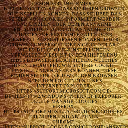
GESONDERT INFORMIERT.
BITTE BEACHTEN SIE, DASS SIE IHREN BROWSER
SO EINSTELLEN KÖNNEN, DASS SIE ÜBER DAS
SETZEN VON COOKIES INFORMIERT WERDEN
UND EINZELN ÜBER DEREN ANNAHME
ENTSCHEIDEN ODER DIE ANNAHME VON
COOKIES FÜR BESTIMMTE FÄLLE ODER
GENERELL AUSSCHLIESSEN KÖNNEN. JEDER B
ROWSER UNTERSCHEIDET SICH IN DER ART, W
IE ER DIE COOKIE-EINSTELLUNGEN V
ERWALTET. DIESE IST IN DEM HILFEMENÜ J
EDES BROWSERS BESCHRIEBEN, WELCHES I
HNEN ERLÄUTERT, WIE SIE IHRE COOKIE-E
INSTELLUNGEN ÄNDERN KÖNNEN. DIESE F
INDEN SIE FÜR DIE JEWEILIGEN BROWSER U
NTER DEN FOLGENDEN LINKS:
INTERNET EXPLORER:
HTTPS://SUPPORT.MICROSOFT.COM/DE-
DE/HELP/17442/WINDOWS-INTERNET-EXPLORER-
DELETE-MANAGE-COOKIES
FIREFOX:
HTTPS://SUPPORT.MOZILLA.ORG/DE/KB/COOKIES-
ERLAUBEN-UND-ABLEHNEN
CHROME:
HTTPS://SUPPORT.GOOGLE.COM/CHROME/ANSWER/