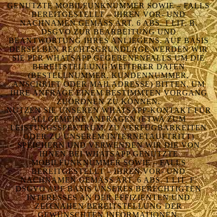
GENUTZTE MOBILFUNKNUMMER SOWIE – FALLS
BEREITGESTELLT – IHREN VOR- UND
NACHNAMEN GEMÄSS ART. 6 ABS. 1 LIT. B. D
SGVO ZUR BEARBEITUNG UND B
EANTWORTUNG IHRES ANLIEGENS. AUF BASIS D
ERSELBEN RECHTSGRUNDLAGE WERDEN WIR S
IE PER WHATSAPP GEGEBENENFALLS UM DIE B
EREITSTELLUNG WEITERER DATEN (
BESTELLNUMMER, KUNDENNUMMER, A
NSCHRIFT ODER MAILADRESSE) BITTEN, UM I
HRE ANFRAGE EINEM BESTIMMTEN VORGANG Z
UORDNEN ZU KÖNNEN.
NUTZEN SIE UNSEREN WHATSAPP-KONTAKT FÜR
ALLGEMEINE ANFRAGEN (ETWA ZUM
LEISTUNGSSPEKTRUM, ZU VERFÜGBARKEITEN
ODER ZU UNSEREM INTERNETAUFTRITT)
SPEICHERN UND VERWENDEN WIR DIE VON
IHNEN BEI WHATSAPP GENUTZTE
MOBILFUNKNUMMER SOWIE – FALLS
BEREITGESTELLT – IHREN VOR- UND
NACHNAMEN GEMÄSS ART. 6 ABS. 1 LIT. F. D
SGVO AUF BASIS UNSERES BERECHTIGTEN I
NTERESSES AN DER EFFIZIENTEN UND Z
EITNAHEN BEREITSTELLUNG DER G
EWÜNSCHTEN INFORMATIONEN.