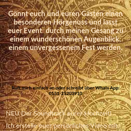
Gönnt euch und euren Gästen einen
besonderen Hörgenuss und lasst
euer Event durch meinen Gesang zu
einem wunderschönen Augenblick,
einem unvergessenem Fest werden.
Ruft mich einfach an oder schreibt über Whats App:
0151-25203910
NEU Der Soundtrack eurer Hochzeit!
Ich erstelle euer persönliches Video mit