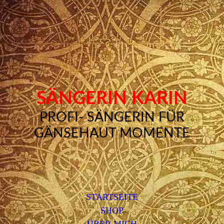
SÄNGERIN KARIN
PROFI- SÄNGERIN FÜR
GÄNSEHAUT MOMENTE
STARTSEITE
SHOP