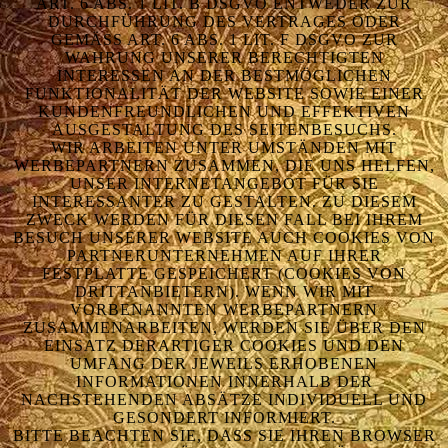
RT. 6 ABS. 1 LIT. B DSGVO ENTWEDER ZUR D
URCHFÜHRUNG DES VERTRAGES ODER G
EMÄSS ART. 6 ABS. 1 LIT. F DSGVO ZUR WA
HRUNG UNSERER BERECHTIGTEN IN
TERESSEN AN DER BESTMÖGLICHEN FU
NKTIONALITÄT DER WEBSITE SOWIE EINER KU
NDENFREUNDLICHEN UND EFFEKTIVEN AU
SGESTALTUNG DES SEITENBESUCHS.
WIR ARBEITEN UNTER UMSTÄNDEN MIT
WERBEPARTNERN ZUSAMMEN, DIE UNS HELFEN,
UNSER INTERNETANGEBOT FÜR SIE
INTERESSANTER ZU GESTALTEN. ZU DIESEM
ZWECK WERDEN FÜR DIESEN FALL BEI IHREM
BESUCH UNSERER WEBSITE AUCH COOKIES VON
PARTNERUNTERNEHMEN AUF IHRER
FESTPLATTE GESPEICHERT (COOKIES VON
DRITTANBIETERN). WENN WIR MIT
VORBENANNTEN WERBEPARTNERN
ZUSAMMENARBEITEN, WERDEN SIE ÜBER DEN
EINSATZ DERARTIGER COOKIES UND DEN
UMFANG DER JEWEILS ERHOBENEN
INFORMATIONEN INNERHALB DER
NACHSTEHENDEN ABSÄTZE INDIVIDUELL UND
GESONDERT INFORMIERT.
BITTE BEACHTEN SIE, DASS SIE IHREN BROWSER