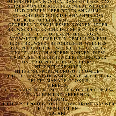
SO EINSTELLEN KÖNNEN, DASS SIE ÜBER DAS
SETZEN VON COOKIES INFORMIERT WERDEN
UND EINZELN ÜBER DEREN ANNAHME
ENTSCHEIDEN ODER DIE ANNAHME VON
COOKIES FÜR BESTIMMTE FÄLLE ODER
GENERELL AUSSCHLIESSEN KÖNNEN. JEDER B
ROWSER UNTERSCHEIDET SICH IN DER ART, W
IE ER DIE COOKIE-EINSTELLUNGEN V
ERWALTET. DIESE IST IN DEM HILFEMENÜ J
EDES BROWSERS BESCHRIEBEN, WELCHES I
HNEN ERLÄUTERT, WIE SIE IHRE COOKIE-E
INSTELLUNGEN ÄNDERN KÖNNEN. DIESE F
INDEN SIE FÜR DIE JEWEILIGEN BROWSER U
NTER DEN FOLGENDEN LINKS:
INTERNET EXPLORER:
HTTPS://SUPPORT.MICROSOFT.COM/DE-
DE/HELP/17442/WINDOWS-INTERNET-EXPLORER-
DELETE-MANAGE-COOKIES
FIREFOX:
HTTPS://SUPPORT.MOZILLA.ORG/DE/KB/COOKIES-
ERLAUBEN-UND-ABLEHNEN
CHROME:
HTTPS://SUPPORT.GOOGLE.COM/CHROME/ANSWER/
HL=DE&HLRM=EN
SAFARI: