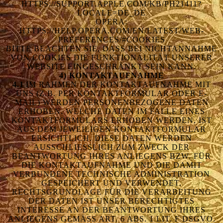
HTTPS://SUPPORT.APPLE.COM/KB/PH21411?
LOCALE=DE_DE
OPERA:
HTTPS://HELP.OPERA.COM/EN/LATEST/WEB-
PREFERENCES/#COOKIES
BITTE BEACHTEN SIE, DASS BEI NICHTANNAHME
VON COOKIES DIE FUNKTIONALITÄT UNSERER
WEBSITE EINGESCHRÄNKT SEIN KANN.
4) KONTAKTAUFNAHME
4.1
IM RAHMEN DER KONTAKTAUFNAHME MIT
UNS (Z.B. PER KONTAKTFORMULAR ODER E-
MAIL) WERDEN PERSONENBEZOGENE DATEN
ERHOBEN. WELCHE DATEN IM FALLE EINES
KONTAKTFORMULARS ERHOBEN WERDEN, IST
AUS DEM JEWEILIGEN KONTAKTFORMULAR
ERSICHTLICH. DIESE DATEN WERDEN
AUSSCHLIESSLICH ZUM ZWECK DER B
EANTWORTUNG IHRES ANLIEGENS BZW. FÜR D
IE KONTAKTAUFNAHME UND DIE DAMIT V
ERBUNDENE TECHNISCHE ADMINISTRATION G
ESPEICHERT UND VERWENDET. R
ECHTSGRUNDLAGE FÜR DIE VERARBEITUNG D
ER DATEN IST UNSER BERECHTIGTES I
NTERESSE AN DER BEANTWORTUNG IHRES A
NLIEGENS GEMÄSS ART. 6 ABS. 1 LIT. F DSGVO. ZI