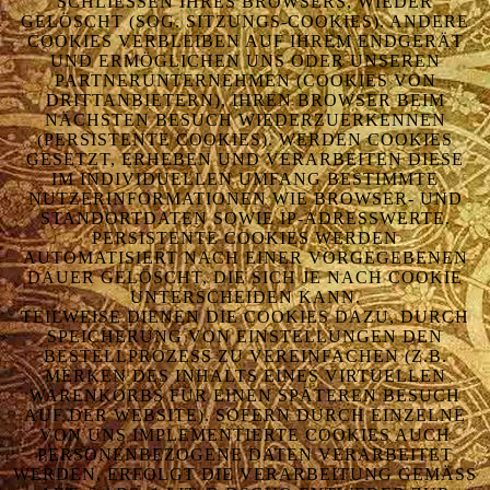
SCHLIESSEN IHRES BROWSERS, WIEDER G
ELÖSCHT (SOG. SITZUNGS-COOKIES). ANDERE C
OOKIES VERBLEIBEN AUF IHREM ENDGERÄT U
ND ERMÖGLICHEN UNS ODER UNSEREN P
ARTNERUNTERNEHMEN (COOKIES VON D
RITTANBIETERN), IHREN BROWSER BEIM N
ÄCHSTEN BESUCH WIEDERZUERKENNEN (
PERSISTENTE COOKIES). WERDEN COOKIES G
ESETZT, ERHEBEN UND VERARBEITEN DIESE I
M INDIVIDUELLEN UMFANG BESTIMMTE N
UTZERINFORMATIONEN WIE BROWSER- UND S
TANDORTDATEN SOWIE IP-ADRESSWERTE. P
ERSISTENTE COOKIES WERDEN A
UTOMATISIERT NACH EINER VORGEGEBENEN D
AUER GELÖSCHT, DIE SICH JE NACH COOKIE U
NTERSCHEIDEN KANN.
TEILWEISE DIENEN DIE COOKIES DAZU, DURCH
SPEICHERUNG VON EINSTELLUNGEN DEN
BESTELLPROZESS ZU VEREINFACHEN (Z.B.
MERKEN DES INHALTS EINES VIRTUELLEN
WARENKORBS FÜR EINEN SPÄTEREN BESUCH
AUF DER WEBSITE). SOFERN DURCH EINZELNE
VON UNS IMPLEMENTIERTE COOKIES AUCH
PERSONENBEZOGENE DATEN VERARBEITET
WERDEN, ERFOLGT DIE VERARBEITUNG GEMÄSS A