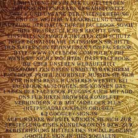
EINHALTUNG DES IN DER EU GELTENDEN
DATENSCHUTZNIVEAUS GEWÄHRLEISTET.
ZWECK UND UMFANG DER DATENERHEBUNG
UND DIE WEITERE VERARBEITUNG UND
NUTZUNG DER DATEN DURCH FACEBOOK SOWIE
IHRE DIESBEZÜGLICHEN RECHTE UND
EINSTELLUNGSMÖGLICHKEITEN ZUM SCHUTZ
IHRER PRIVATSPHÄRE ENTNEHMEN SIE BITTE
DEN DATENSCHUTZHINWEISEN VON FACEBOOK:
HTTP://WWW.FACEBOOK.COM/POLICY.PHP
WENN SIE NICHT MÖCHTEN, DASS FACEBOOK
DIE ÜBER UNSEREN WEBAUFTRITT
GESAMMELTEN DATEN UNMITTELBAR IHREM
FACEBOOK-PROFIL ZUORDNET, MÜSSEN SIE SICH
VOR IHREM BESUCH UNSERER WEBSITE BEI
FACEBOOK AUSLOGGEN. SIE KÖNNEN DAS
LADEN DER FACEBOOK PLUGINS AUCH MIT ADD-
ONS FÜR IHREN BROWSER KOMPLETT
VERHINDERN, Z.B. MIT "ADBLOCK PLUS"
(HTTPS://ADBLOCKPLUS.ORG/DE/).
6.2
GOOGLE+ SIGN-IN
AUF UNSERER WEBSITE KÖNNEN SIE SICH ZUR
ERSTELLUNG EINES KUNDENKONTOS BZW. ZUR
REGISTRIERUNG MITTELS DES SOCIAL PLUGINS
„GOOGLE+ SIGN-IN“ DES SOZIALEN