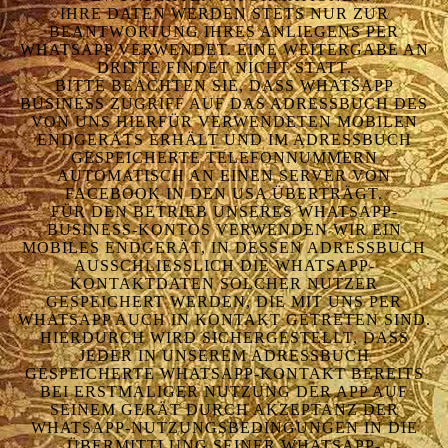
IHRE DATEN WERDEN STETS NUR ZUR
BEANTWORTUNG IHRES ANLIEGENS PER
WHATSAPP VERWENDET. EINE WEITERGABE AN
DRITTE FINDET NICHT STATT.
BITTE BEACHTEN SIE, DASS WHATSAPP
BUSINESS ZUGRIFF AUF DAS ADRESSBUCH DES
VON UNS HIERFÜR VERWENDETEN MOBILEN
ENDGERÄTS ERHÄLT UND IM ADRESSBUCH
GESPEICHERTE TELEFONNUMMERN
AUTOMATISCH AN EINEN SERVER VON
FACEBOOK IN DEN USA ÜBERTRÄGT.
FÜR DEN BETRIEB UNSERES WHATSAPP-
BUSINESS-KONTOS VERWENDEN WIR EIN
MOBILES ENDGERÄT, IN DESSEN ADRESSBUCH
AUSSCHLIESSLICH DIE WHATSAPP-K
ONTAKTDATEN SOLCHER NUTZER G
ESPEICHERT WERDEN, DIE MIT UNS PER W
HATSAPP AUCH IN KONTAKT GETRETEN SIND.
HIERDURCH WIRD SICHERGESTELLT, DASS
JEDER IN UNSEREM ADRESSBUCH
GESPEICHERTE WHATSAPP-KONTAKT BEREITS
BEI ERSTMALIGER NUTZUNG DER APP AUF
SEINEM GERÄT DURCH AKZEPTANZ DER
WHATSAPP-NUTZUNGSBEDINGUNGEN IN DIE
ÜBERMITTLUNG SEINER WHATSAPP-