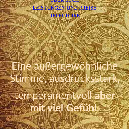
ÜBER MICH
LEISTUNGEN UND PREISE
REPERTOIRE
Eine außergewöhnliche
Stimme, ausdrucksstark,
temperamentvoll
aber
mit viel Gefühl
.