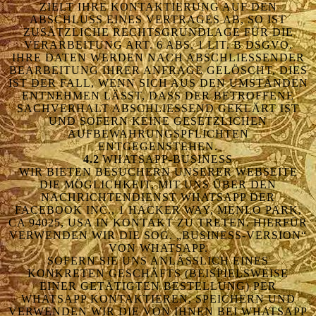
ELT IHRE KONTAKTIERUNG AUF DEN AB
SCHLUSS EINES VERTRAGES AB, SO IST ZU
SÄTZLICHE RECHTSGRUNDLAGE FÜR DIE VE
RARBEITUNG ART. 6 ABS. 1 LIT. B DSGVO. IH
RE DATEN WERDEN NACH ABSCHLIESSENDER BEA
RBEITUNG IHRER ANFRAGE GELÖSCHT, DIES IST
DER FALL, WENN SICH AUS DEN UMSTÄNDEN ENT
NEHMEN LÄSST, DASS DER BETROFFENE SAC
HVERHALT ABSCHLIESSEND GEKLÄRT IST UND
SOFERN KEINE GESETZLICHEN AUFB
EWAHRUNGSPFLICHTEN ENTG
EGENSTEHEN.
4.2
WHATSAPP-BUSINESS
WIR BIETEN BESUCHERN UNSERER WEBSEITE
DIE MÖGLICHKEIT, MIT UNS ÜBER DEN
NACHRICHTENDIENST WHATSAPP DER
FACEBOOK INC., 1 HACKER WAY, MENLO PARK,
CA 94025, USA IN KONTAKT ZU TRETEN. HIERFÜR
VERWENDEN WIR DIE SOG. „BUSINESS-VERSION“
VON WHATSAPP.
SOFERN SIE UNS ANLÄSSLICH EINES
KONKRETEN GESCHÄFTS (BEISPIELSWEISE
EINER GETÄTIGTEN BESTELLUNG) PER
WHATSAPP KONTAKTIEREN, SPEICHERN UND
VERWENDEN WIR DIE VON IHNEN BEI WHATSAPP