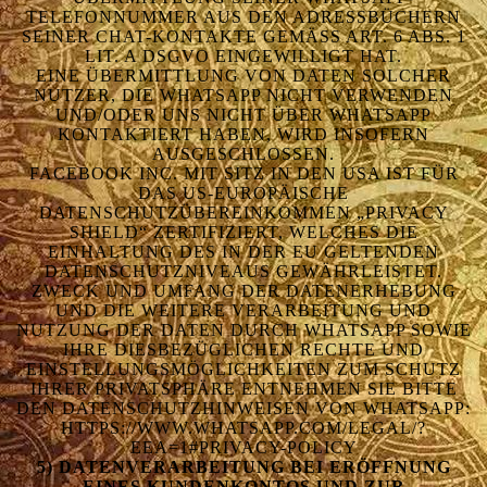
TELEFONNUMMER AUS DEN ADRESSBÜCHERN
SEINER CHAT-KONTAKTE GEMÄSS ART. 6 ABS. 1 L
IT. A DSGVO EINGEWILLIGT HAT.
EINE ÜBERMITTLUNG VON DATEN SOLCHER
NUTZER, DIE WHATSAPP NICHT VERWENDEN
UND/ODER UNS NICHT ÜBER WHATSAPP
KONTAKTIERT HABEN, WIRD INSOFERN
AUSGESCHLOSSEN.
FACEBOOK INC. MIT SITZ IN DEN USA IST FÜR
DAS US-EUROPÄISCHE
DATENSCHUTZÜBEREINKOMMEN „PRIVACY
SHIELD“ ZERTIFIZIERT, WELCHES DIE
EINHALTUNG DES IN DER EU GELTENDEN
DATENSCHUTZNIVEAUS GEWÄHRLEISTET.
ZWECK UND UMFANG DER DATENERHEBUNG
UND DIE WEITERE VERARBEITUNG UND
NUTZUNG DER DATEN DURCH WHATSAPP SOWIE
IHRE DIESBEZÜGLICHEN RECHTE UND
EINSTELLUNGSMÖGLICHKEITEN ZUM SCHUTZ
IHRER PRIVATSPHÄRE ENTNEHMEN SIE BITTE
DEN DATENSCHUTZHINWEISEN VON WHATSAPP:
HTTPS://WWW.WHATSAPP.COM/LEGAL/?
EEA=1#PRIVACY-POLICY
5) DATENVERARBEITUNG BEI ERÖFFNUNG
EINES KUNDENKONTOS UND ZUR