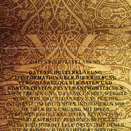
DATENSCHUTZERKLÄRUNG
DATENSCHUTZERKLÄRUNG
1) INFORMATION ÜBER DIE ERHEBUNG
PERSONENBEZOGENER DATEN UND
KONTAKTDATEN DES VERANTWORTLICHEN
1.1
WIR FREUEN UNS, DASS SIE UNSERE WEBSITE
BESUCHEN UND BEDANKEN UNS FÜR IHR
INTERESSE. IM FOLGENDEN INFORMIEREN WIR
SIE ÜBER DEN UMGANG MIT IHREN
PERSONENBEZOGENEN DATEN BEI NUTZUNG
UNSERER WEBSITE. PERSONENBEZOGENE
DATEN SIND HIERBEI ALLE DATEN, MIT DENEN
SIE PERSÖNLICH IDENTIFIZIERT WERDEN