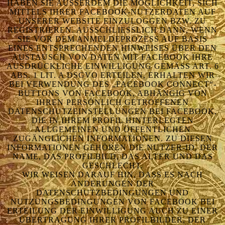
HABEN SIE AUSSERDEM DIE MÖGLICHKEIT, SICH M
ITTELS IHRER FACEBOOK-NUTZERDATEN AUF U
NSERER WEBSITE EINZULOGGEN BZW. ZU R
EGISTRIEREN. AUSSCHLIESSLICH DANN, WENN SI
E VOR DEM ANMELDEPROZESS AUF BASIS EI
NES ENTSPRECHENDEN HINWEISES ÜBER DEN AU
STAUSCH VON DATEN MIT FACEBOOK IHRE AU
SDRÜCKLICHE EINWILLIGUNG GEMÄSS ART. 6 ABS
. 1 LIT. A DSGVO ERTEILEN, ERHALTEN WIR BEI
VERWENDUNG DES „FACEBOOK CONNECT“- BUT
TONS VON FACEBOOK, ABHÄNGIG VON IHR
EN PERSÖNLICH GETROFFENEN DAT
ENSCHUTZEINSTELLUNGEN BEI FACEBOOK, DIE
IN IHREM PROFIL HINTERLEGTEN ALL
GEMEINEN UND ÖFFENTLICHEN ZUG
ÄNGLICHEN INFORMATIONEN. ZU DIESEN INF
ORMATIONEN GEHÖREN DIE NUTZER-ID, DER NAM
E, DAS PROFILBILD, DAS ALTER UND DAS GES
CHLECHT.
WIR WEISEN DARAUF HIN, DASS ES NACH
ÄNDERUNGEN DER
DATENSCHUTZBEDINGUNGEN UND
NUTZUNGSBEDINGUNGEN VON FACEBOOK BEI
ERTEILUNG DER EINWILLIGUNG AUCH ZU EINER
ÜBERTRAGUNG IHRER PROFILBILDER, DER