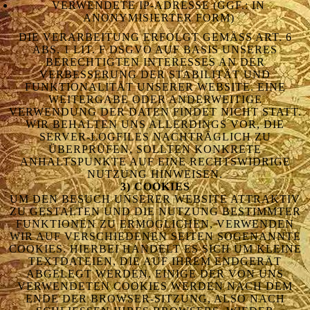
VERWENDETE IP-ADRESSE (GGF.: IN
ANONYMISIERTER FORM)
DIE VERARBEITUNG ERFOLGT GEMÄSS ART. 6 A
BS. 1 LIT. F DSGVO AUF BASIS UNSERES B
ERECHTIGTEN INTERESSES AN DER V
ERBESSERUNG DER STABILITÄT UND F
UNKTIONALITÄT UNSERER WEBSITE. EINE W
EITERGABE ODER ANDERWEITIGE V
ERWENDUNG DER DATEN FINDET NICHT STATT. W
IR BEHALTEN UNS ALLERDINGS VOR, DIE S
ERVER-LOGFILES NACHTRÄGLICH ZU Ü
BERPRÜFEN, SOLLTEN KONKRETE A
NHALTSPUNKTE AUF EINE RECHTSWIDRIGE N
UTZUNG HINWEISEN.
3) COOKIES
UM DEN BESUCH UNSERER WEBSITE ATTRAKTIV
ZU GESTALTEN UND DIE NUTZUNG BESTIMMTER
FUNKTIONEN ZU ERMÖGLICHEN, VERWENDEN
WIR AUF VERSCHIEDENEN SEITEN SOGENANNTE
COOKIES. HIERBEI HANDELT ES SICH UM KLEINE
TEXTDATEIEN, DIE AUF IHREM ENDGERÄT
ABGELEGT WERDEN. EINIGE DER VON UNS
VERWENDETEN COOKIES WERDEN NACH DEM
ENDE DER BROWSER-SITZUNG, ALSO NACH