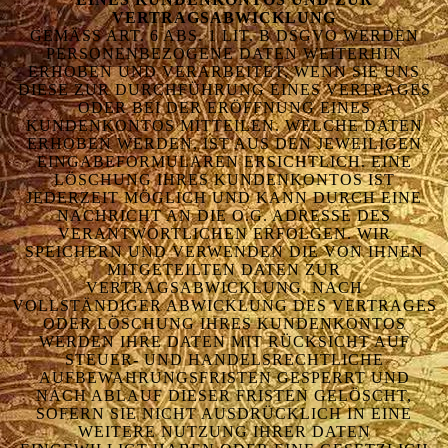
VERTRAGSABWICKLUNG
GEMÄSS ART. 6 ABS. 1 LIT. B DSGVO WERDEN P
ERSONENBEZOGENE DATEN WEITERHIN E
RHOBEN UND VERARBEITET, WENN SIE UNS D
IESE ZUR DURCHFÜHRUNG EINES VERTRAGES O
DER BEI DER ERÖFFNUNG EINES K
UNDENKONTOS MITTEILEN. WELCHE DATEN E
RHOBEN WERDEN, IST AUS DEN JEWEILIGEN E
INGABEFORMULAREN ERSICHTLICH. EINE L
ÖSCHUNG IHRES KUNDENKONTOS IST J
EDERZEIT MÖGLICH UND KANN DURCH EINE N
ACHRICHT AN DIE O.G. ADRESSE DES V
ERANTWORTLICHEN ERFOLGEN. WIR S
PEICHERN UND VERWENDEN DIE VON IHNEN M
ITGETEILTEN DATEN ZUR V
ERTRAGSABWICKLUNG. NACH V
OLLSTÄNDIGER ABWICKLUNG DES VERTRAGES O
DER LÖSCHUNG IHRES KUNDENKONTOS W
ERDEN IHRE DATEN MIT RÜCKSICHT AUF S
TEUER- UND HANDELSRECHTLICHE A
UFBEWAHRUNGSFRISTEN GESPERRT UND N
ACH ABLAUF DIESER FRISTEN GELÖSCHT, S
OFERN SIE NICHT AUSDRÜCKLICH IN EINE W
EITERE NUTZUNG IHRER DATEN E