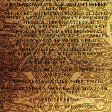
2) DATENERFASSUNG BEIM BESUCH UNSERER
WEBSITE
BEI DER BLOSS INFORMATORISCHEN NUTZUNG U
NSERER WEBSITE, ALSO WENN SIE SICH NICHT R
EGISTRIEREN ODER UNS ANDERWEITIG I
NFORMATIONEN ÜBERMITTELN, ERHEBEN WIR N
UR SOLCHE DATEN, DIE IHR BROWSER AN U
NSEREN SERVER ÜBERMITTELT (SOG. „SERVER-L
OGFILES“). WENN SIE UNSERE WEBSITE A
UFRUFEN, ERHEBEN WIR DIE FOLGENDEN D
ATEN, DIE FÜR UNS TECHNISCH E
RFORDERLICH SIND, UM IHNEN DIE WEBSITE A
NZUZEIGEN:
UNSERE BESUCHTE WEBSITE
DATUM UND UHRZEIT ZUM ZEITPUNKT DES
ZUGRIFFES
MENGE DER GESENDETEN DATEN IN BYTE
QUELLE/VERWEIS, VON WELCHEM SIE AUF DIE
SEITE GELANGTEN
VERWENDETER BROWSER
VERWENDETES BETRIEBSSYSTEM