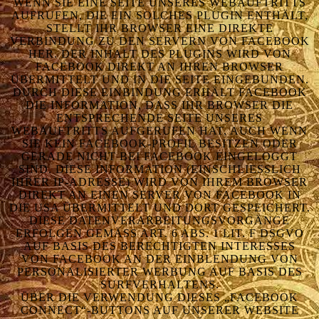
WENN SIE EINE SEITE UNSERES WEBAUFTRITTS
AUFRUFEN, DIE EIN SOLCHES PLUGIN ENTHÄLT,
STELLT IHR BROWSER EINE DIREKTE
VERBINDUNG ZU DEN SERVERN VON FACEBOOK
HER. DER INHALT DES PLUGINS WIRD VON
FACEBOOK DIREKT AN IHREN BROWSER
ÜBERMITTELT UND IN DIE SEITE EINGEBUNDEN.
DURCH DIESE EINBINDUNG ERHÄLT FACEBOOK
DIE INFORMATION, DASS IHR BROWSER DIE
ENTSPRECHENDE SEITE UNSERES
WEBAUFTRITTS AUFGERUFEN HAT, AUCH WENN
SIE KEIN FACEBOOK-PROFIL BESITZEN ODER
GERADE NICHT BEI FACEBOOK EINGELOGGT
SIND. DIESE INFORMATION (EINSCHLIESSLICH I
HRER IP-ADRESSE) WIRD VON IHREM BROWSER D
IREKT AN EINEN SERVER VON FACEBOOK IN D
IE USA ÜBERMITTELT UND DORT GESPEICHERT. D
IESE DATENVERARBEITUNGSVORGÄNGE E
RFOLGEN GEMÄSS ART. 6 ABS. 1 LIT. F DSGVO AU
F BASIS DES BERECHTIGTEN INTERESSES VO
N FACEBOOK AN DER EINBLENDUNG VON PE
RSONALISIERTER WERBUNG AUF BASIS DES SU
RFVERHALTENS.
ÜBER DIE VERWENDUNG DIESES „FACEBOOK
CONNECT“-BUTTONS AUF UNSERER WEBSITE