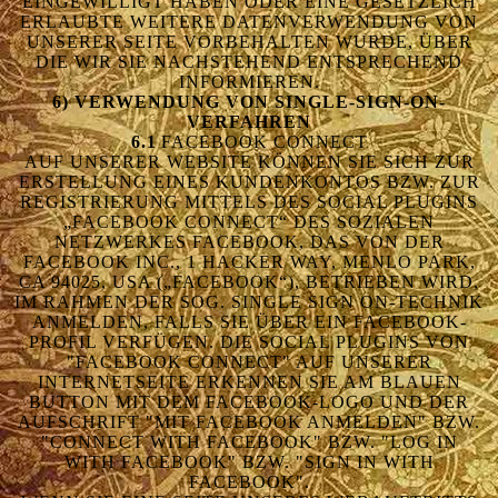
INGEWILLIGT HABEN ODER EINE GESETZLICH E
RLAUBTE WEITERE DATENVERWENDUNG VON U
NSERER SEITE VORBEHALTEN WURDE, ÜBER D
IE WIR SIE NACHSTEHEND ENTSPRECHEND I
NFORMIEREN.
6) VERWENDUNG VON SINGLE-SIGN-ON-
VERFAHREN
6.1
FACEBOOK CONNECT
AUF UNSERER WEBSITE KÖNNEN SIE SICH ZUR
ERSTELLUNG EINES KUNDENKONTOS BZW. ZUR
REGISTRIERUNG MITTELS DES SOCIAL PLUGINS
„FACEBOOK CONNECT“ DES SOZIALEN
NETZWERKES FACEBOOK, DAS VON DER
FACEBOOK INC., 1 HACKER WAY, MENLO PARK,
CA 94025, USA („FACEBOOK“), BETRIEBEN WIRD,
IM RAHMEN DER SOG. SINGLE SIGN ON-TECHNIK
ANMELDEN, FALLS SIE ÜBER EIN FACEBOOK-
PROFIL VERFÜGEN. DIE SOCIAL PLUGINS VON
"FACEBOOK CONNECT" AUF UNSERER
INTERNETSEITE ERKENNEN SIE AM BLAUEN
BUTTON MIT DEM FACEBOOK-LOGO UND DER
AUFSCHRIFT "MIT FACEBOOK ANMELDEN" BZW.
"CONNECT WITH FACEBOOK" BZW. "LOG IN
WITH FACEBOOK" BZW. "SIGN IN WITH
FACEBOOK".