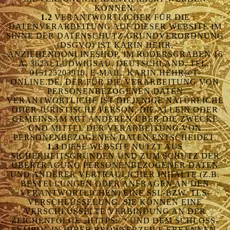
KÖNNEN.
1.2
VERANTWORTLICHER FÜR DIE
DATENVERARBEITUNG AUF DIESER WEBSITE IM
SINNE DER DATENSCHUTZ-GRUNDVERORDNUNG
(DSGVO) IST KARIN HEHR,
ANZIEHENDONLINESHOP, IM RÖDERSGRABEN 16
A, 36251 LUDWIGSAU, DEUTSCHLAND, TEL.:
015125203910, E-MAIL: KARIN.HEHR@T-
ONLINE.DE. DER FÜR DIE VERARBEITUNG VON
PERSONENBEZOGENEN DATEN
VERANTWORTLICHE IST DIEJENIGE NATÜRLICHE
ODER JURISTISCHE PERSON, DIE ALLEIN ODER
GEMEINSAM MIT ANDEREN ÜBER DIE ZWECKE
UND MITTEL DER VERARBEITUNG VON
PERSONENBEZOGENEN DATEN ENTSCHEIDET.
1.3
DIESE WEBSITE NUTZT AUS
SICHERHEITSGRÜNDEN UND ZUM SCHUTZ DER
ÜBERTRAGUNG PERSONENBEZOGENER DATEN
UND ANDERER VERTRAULICHER INHALTE (Z.B.
BESTELLUNGEN ODER ANFRAGEN AN DEN
VERANTWORTLICHEN) EINE SSL-BZW. TLS-
VERSCHLÜSSELUNG. SIE KÖNNEN EINE
VERSCHLÜSSELTE VERBINDUNG AN DER
ZEICHENFOLGE „HTTPS://“ UND DEM SCHLOSS-
SYMBOL IN IHRER BROWSERZEILE ERKENNEN.