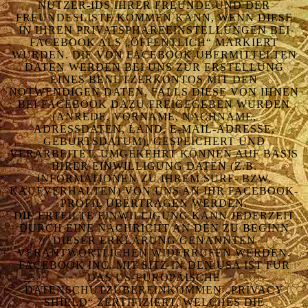
NUTZER-IDS IHRER FREUNDE UND DER
FREUNDESLISTE KOMMEN KANN, WENN DIESE
IN IHREN PRIVATSPHÄREEINSTELLUNGEN BEI
FACEBOOK ALS „ÖFFENTLICH“ MARKIERT
WURDEN. DIE VON FACEBOOK ÜBERMITTELTEN
DATEN WERDEN BEI UNS ZUR ERSTELLUNG
EINES BENUTZERKONTOS MIT DEN
NOTWENDIGEN DATEN, FALLS DIESE VON IHNEN
BEI FACEBOOK DAZU FREIGEGEBEN WURDEN
(ANREDE, VORNAME, NACHNAME,
ADRESSDATEN, LAND, E-MAIL-ADRESSE,
GEBURTSDATUM), GESPEICHERT UND
VERARBEITET. UMGEKEHRT KÖNNEN AUF BASIS
IHRER EINWILLIGUNG DATEN (Z.B.
INFORMATIONEN ZU IHREM SURF- BZW.
KAUFVERHALTEN) VON UNS AN IHR FACEBOOK-
PROFIL ÜBERTRAGEN WERDEN.
DIE ERTEILTE EINWILLIGUNG KANN JEDERZEIT
DURCH EINE NACHRICHT AN DEN ZU BEGINN
DIESER ERKLÄRUNG GENANNTEN
VERANTWORTLICHEN WIDERRUFEN WERDEN.
FACEBOOK INC. MIT SITZ IN DEN USA IST FÜR
DAS US-EUROPÄISCHE
DATENSCHUTZÜBEREINKOMMEN „PRIVACY
SHIELD“ ZERTIFIZIERT, WELCHES DIE