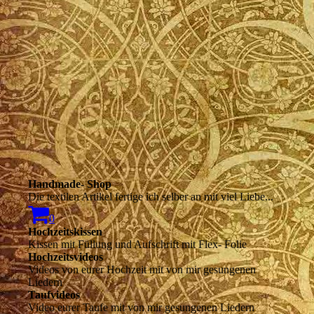
Handmade- Shop
Die textilen Artikel fertige ich selber an mit viel Liebe...
0
Hochzeitskissen
Kissen mit Füllung und Aufschrift mit Flex- Folie
Hochzeitsvideos
Videos von eurer Hochzeit mit von mir gesungenen
Liedern
Taufvideos
Video eurer Taufe mit von mir gesungenen Liedern