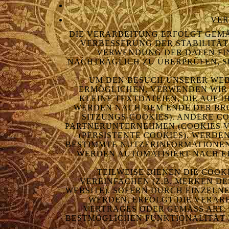
VER
DIE VERARBEITUNG ERFOLGT GEMÄSS
ERBESSERUNG DER STABILITÄT 
ERWENDUNG DER DATEN FINDE
ACHTRÄGLICH ZU ÜBERPRÜFEN, SO
UM DEN BESUCH UNSERER WEB
ERMÖGLICHEN, VERWENDEN WIR 
KLEINE TEXTDATEIEN, DIE AUF
WERDEN NACH DEM ENDE DER BROW
ITZUNGS-COOKIES). ANDERE CO
ARTNERUNTERNEHMEN (COOKIES VO
PERSISTENTE COOKIES). WERDEN
ESTIMMTE NUTZERINFORMATIONEN W
ERDEN AUTOMATISIERT NACH EIN
TEILWEISE DIENEN DIE COO
VEREINFACHEN (Z.B. MERKEN DE
WEBSITE). SOFERN DURCH EINZELN
WERDEN, ERFOLGT DIE VERARBE
ERTRAGES ODER GEMÄSS ART. 6 
STMÖGLICHEN FUNKTIONALITÄT DE