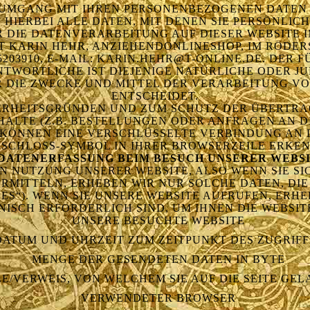
N UMGANG MIT IHREN PERSONENBEZOGENEN DATEN 
HIERBEI ALLE DATEN, MIT DENEN SIE PERSÖNLICH
DIE DATENVERARBEITUNG AUF DIESER WEBSITE I
KARIN HEHR, ANZIEHENDONLINESHOP, IM RÖDERS
5203910, E-MAIL: KARIN.HEHR@T-ONLINE.DE. DER
ORTLICHE IST DIEJENIGE NATÜRLICHE ODER JUR
R DIE ZWECKE UND MITTEL DER VERARBEITUNG V
ENTSCHEIDET.
CHERHEITSGRÜNDEN UND ZUM SCHUTZ DER ÜBERT
ALTE (Z.B. BESTELLUNGEN ODER ANFRAGEN AN D
 KÖNNEN EINE VERSCHLÜSSELTE VERBINDUNG AN D
 SCHLOSS-SYMBOL IN IHRER BROWSERZEILE ERKEN
 DATENERFASSUNG BEIM BESUCH UNSERER WEBS
N NUTZUNG UNSERER WEBSITE, ALSO WENN SIE SICH
ITTELN, ERHEBEN WIR NUR SOLCHE DATEN, DIE 
S“). WENN SIE UNSERE WEBSITE AUFRUFEN, ERHEB
ISCH ERFORDERLICH SIND, UM IHNEN DIE WEBSIT
UNSERE BESUCHTE WEBSITE
DATUM UND UHRZEIT ZUM ZEITPUNKT DES ZUGRIFF
MENGE DER GESENDETEN DATEN IN BYTE
E/VERWEIS, VON WELCHEM SIE AUF DIE SEITE GE
VERWENDETER BROWSER