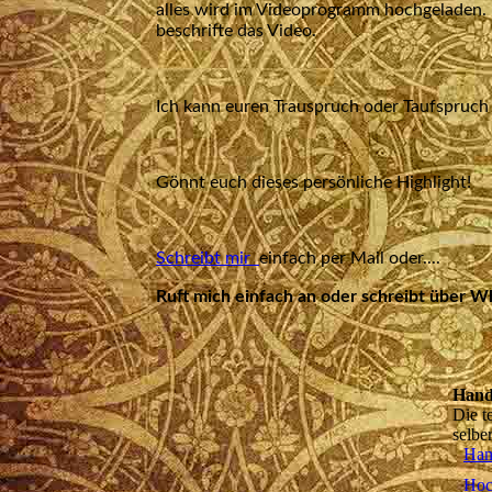
alles wird im Videoprogramm hochgeladen. Nu
beschrifte das Video.
Ich kann euren Trauspruch oder Taufspruch
Gönnt euch dieses persönliche Highlight!
Schreibt mir
einfach per Mail oder....
Ruft mich einfach an oder schreibt über 
Hand
Die te
selber
Han
Hoc