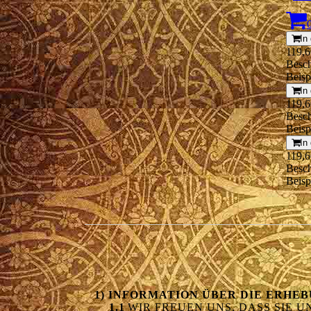
In
119,6
Besch
Beisp
In
119,6
Besch
Beisp
In
119,6
Besch
Beisp
1) INFORMATION ÜBER DIE ERH
1.1
WIR FREUEN UNS, DASS SIE 