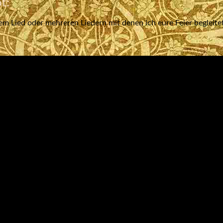
t:
m Lied oder mehreren Liedern mit denen ich eure Feier begleite