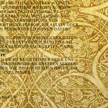
BEI NUTZUNG UNSERER WEBSITE.
 IDENTIFIZIERT WERDEN KÖNNEN.
M SINNE DER DATENSCHUTZ-
GRABEN 16 A, 36251 LUDWIGSAU,
 FÜR DIE VERARBEITUNG VON
ISTISCHE PERSON, DIE ALLEIN ODER
ON PERSONENBEZOGENEN DATEN
RAGUNG PERSONENBEZOGENER DATEN
EN VERANTWORTLICHEN) EINE SSL-
ER ZEICHENFOLGE „HTTPS://“ UND
NEN.
ITE
 NICHT REGISTRIEREN ODER UNS A
IHR BROWSER AN UNSEREN SERVER Ü
EN WIR DIE FOLGENDEN DATEN, DIE F
E ANZUZEIGEN:
ES
LANGTEN