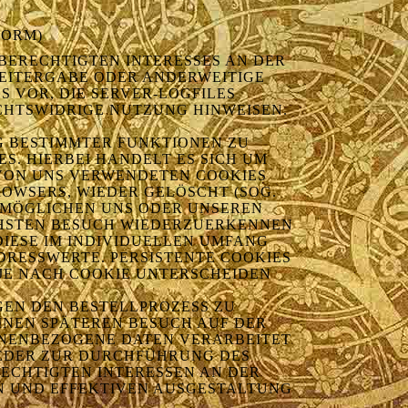
FORM)
BERECHTIGTEN INTERESSES AN DER V
ITERGABE ODER ANDERWEITIGE V
VOR, DIE SERVER-LOGFILES N
HTSWIDRIGE NUTZUNG HINWEISEN.
G BESTIMMTER FUNKTIONEN ZU
. HIERBEI HANDELT ES SICH UM
 VON UNS VERWENDETEN COOKIES
WSERS, WIEDER GELÖSCHT (SOG. S
MÖGLICHEN UNS ODER UNSEREN P
STEN BESUCH WIEDERZUERKENNEN (
ESE IM INDIVIDUELLEN UMFANG B
ESSWERTE. PERSISTENTE COOKIES W
E NACH COOKIE UNTERSCHEIDEN K
GEN DEN BESTELLPROZESS ZU
EINEN SPÄTEREN BESUCH AUF DER
ONENBEZOGENE DATEN VERARBEITET
WEDER ZUR DURCHFÜHRUNG DES V
CHTIGTEN INTERESSEN AN DER BE
ND EFFEKTIVEN AUSGESTALTUNG DE