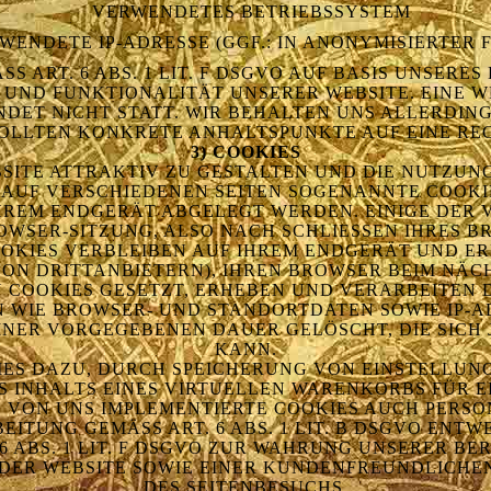
VERWENDETES BETRIEBSSYSTEM
WENDETE IP-ADRESSE (GGF.: IN ANONYMISIERTER 
 ART. 6 ABS. 1 LIT. F DSGVO AUF BASIS UNSERES 
UND FUNKTIONALITÄT UNSERER WEBSITE. EINE WE
T NICHT STATT. WIR BEHALTEN UNS ALLERDINGS 
LLTEN KONKRETE ANHALTSPUNKTE AUF EINE REC
3) COOKIES
SITE ATTRAKTIV ZU GESTALTEN UND DIE NUTZUN
AUF VERSCHIEDENEN SEITEN SOGENANNTE COOKIES
 IHREM ENDGERÄT ABGELEGT WERDEN. EINIGE DER
SER-SITZUNG, ALSO NACH SCHLIESSEN IHRES BRO
OKIES VERBLEIBEN AUF IHREM ENDGERÄT UND ER
N DRITTANBIETERN), IHREN BROWSER BEIM NÄCH
 COOKIES GESETZT, ERHEBEN UND VERARBEITEN DI
IE BROWSER- UND STANDORTDATEN SOWIE IP-ADR
ER VORGEGEBENEN DAUER GELÖSCHT, DIE SICH J
ANN.
KIES DAZU, DURCH SPEICHERUNG VON EINSTELLUN
S INHALTS EINES VIRTUELLEN WARENKORBS FÜR 
E VON UNS IMPLEMENTIERTE COOKIES AUCH PERS
ITUNG GEMÄSS ART. 6 ABS. 1 LIT. B DSGVO ENT
ABS. 1 LIT. F DSGVO ZUR WAHRUNG UNSERER BERE
R WEBSITE SOWIE EINER KUNDENFREUNDLICHEN U
S SEITENBESUCHS.