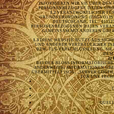
INFORMIEREN WIR SIE ÜBER DE
PERSONENBEZOGENE DATEN SIND 
1.2
VERANTWORTLICHER FÜR 
GRUNDVERORDNUNG (DSGVO) IST 
DEUTSCHLAND, TEL.: 01512
PERSONENBEZOGENEN DATEN VERANTW
GEMEINSAM MIT ANDEREN ÜBE
1.3
DIESE WEBSITE NUTZT AUS SI
UND ANDERER VERTRAULICHER INH
BZW. TLS-VERSCHLÜSSELUNG. SIE
DEM
2)
BEI DER BLOSS INFORMATORISCHE
NDERWEITIG INFORMATIONEN ÜBERM
BERMITTELT (SOG. „SERVER-LOGFILE
ÜR UNS TECHN
QUELL