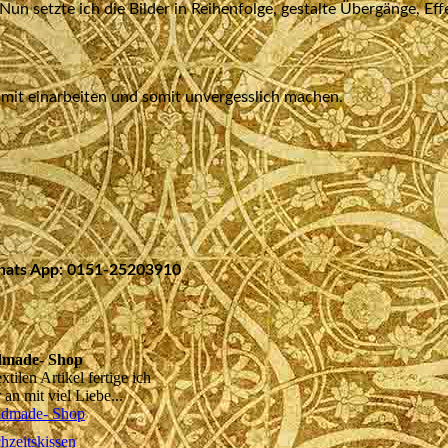
n setzte ich die Bilder in Reihenfolge, gestalte Übergänge, Ef
 mit einarbeiten und somit unvergesslich machen.
Whats App: 0151-25203910
made- Shop
xtilen Artikel fertige ich
 an mit viel Liebe...
dmade- Shop
hzeitskissen