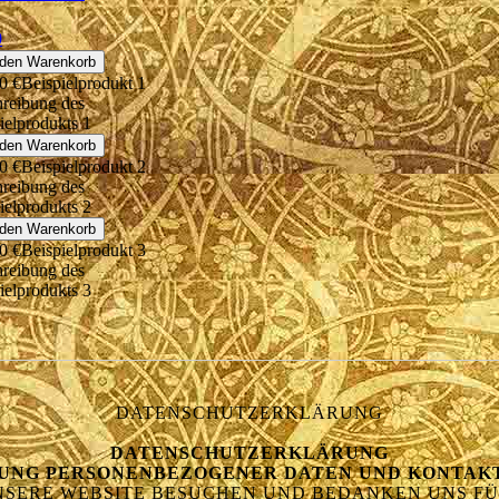
0
 den Warenkorb
0 €
Beispielprodukt 1
reibung des
ielprodukts 1
 den Warenkorb
0 €
Beispielprodukt 2
reibung des
ielprodukts 2
 den Warenkorb
0 €
Beispielprodukt 3
reibung des
ielprodukts 3
DATENSCHUTZERKLÄRUNG
DATENSCHUTZERKLÄRUNG
EBUNG PERSONENBEZOGENER DATEN UND KONTA
UNSERE WEBSITE BESUCHEN UND BEDANKEN UNS FÜ