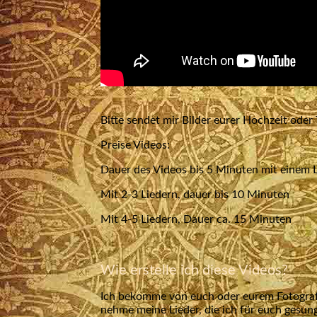
Bitte sendet mir Bilder eurer Hochzeit oder 
Preise Videos:
Dauer des Videos bis 5 Minuten mit ei
Mit 2-3 Liedern, dauer bis 10 M
Mit 4-5 Liedern, Dauer ca. 15 M
Wie erstelle ich diese Videos?
Ich bekomme von euch oder eurem Fotografen 
nehme meine Lieder, die ich für euch gesu