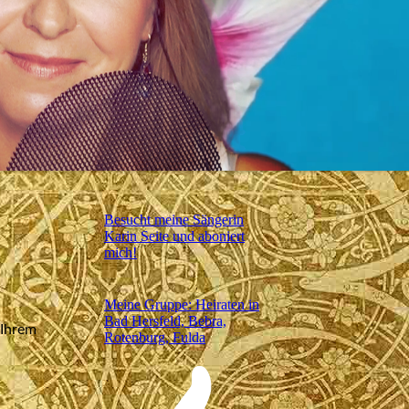
Besucht meine Sängerin
Karin Seite und aboniert
mich!
Meine Gruppe: Heiraten in
Bad Hersfeld, Bebra,
 Ihrem
Rotenburg, Fulda