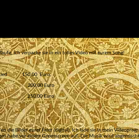
Taufe, ich verpacke sie in ein tolles Video mit eurem Song!
nem Lied 150,00 Euro.
inuten 200,00 Euro
inuten 250,00 Euro
die Bilder eurer Feier (digital). Ich lade sie in mein Videoprog
ngen habe vor einem Greenscreen auf. Die Musik wird abgemisch