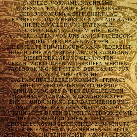
(ANREDE, VORNAME, NACHNAME,
ADRESSDATEN, LAND, E-MAIL-ADRESSE,
GEBURTSDATUM), GESPEICHERT UND
VERARBEITET. UMGEKEHRT KÖNNEN AUF BASIS
IHRER EINWILLIGUNG DATEN (Z.B.
INFORMATIONEN ZU IHREM SURF- BZW.
KAUFVERHALTEN) VON UNS AN IHR FACEBOOK-
PROFIL ÜBERTRAGEN WERDEN.
DIE ERTEILTE EINWILLIGUNG KANN JEDERZEIT
DURCH EINE NACHRICHT AN DEN ZU BEGINN
DIESER ERKLÄRUNG GENANNTEN
VERANTWORTLICHEN WIDERRUFEN WERDEN.
FACEBOOK INC. MIT SITZ IN DEN USA IST FÜR
DAS US-EUROPÄISCHE
DATENSCHUTZÜBEREINKOMMEN „PRIVACY
SHIELD“ ZERTIFIZIERT, WELCHES DIE
EINHALTUNG DES IN DER EU GELTENDEN
DATENSCHUTZNIVEAUS GEWÄHRLEISTET.
ZWECK UND UMFANG DER DATENERHEBUNG
UND DIE WEITERE VERARBEITUNG UND
NUTZUNG DER DATEN DURCH FACEBOOK SOWIE
IHRE DIESBEZÜGLICHEN RECHTE UND
EINSTELLUNGSMÖGLICHKEITEN ZUM SCHUTZ
IHRER PRIVATSPHÄRE ENTNEHMEN SIE BITTE
DEN DATENSCHUTZHINWEISEN VON FACEBOOK: