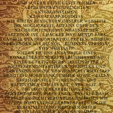
SOFERN KEINE GESETZLICHEN AUFB
EWAHRUNGSPFLICHTEN ENTG
EGENSTEHEN.
4.2
WHATSAPP-BUSINESS
WIR BIETEN BESUCHERN UNSERER WEBSEITE
DIE MÖGLICHKEIT, MIT UNS ÜBER DEN
NACHRICHTENDIENST WHATSAPP DER
FACEBOOK INC., 1 HACKER WAY, MENLO PARK,
CA 94025, USA IN KONTAKT ZU TRETEN. HIERFÜR
VERWENDEN WIR DIE SOG. „BUSINESS-VERSION“
VON WHATSAPP.
SOFERN SIE UNS ANLÄSSLICH EINES
KONKRETEN GESCHÄFTS (BEISPIELSWEISE
EINER GETÄTIGTEN BESTELLUNG) PER
WHATSAPP KONTAKTIEREN, SPEICHERN UND
VERWENDEN WIR DIE VON IHNEN BEI WHATSAPP
GENUTZTE MOBILFUNKNUMMER SOWIE – FALLS
BEREITGESTELLT – IHREN VOR- UND
NACHNAMEN GEMÄSS ART. 6 ABS. 1 LIT. B. D
SGVO ZUR BEARBEITUNG UND B
EANTWORTUNG IHRES ANLIEGENS. AUF BASIS D
ERSELBEN RECHTSGRUNDLAGE WERDEN WIR S
IE PER WHATSAPP GEGEBENENFALLS UM DIE B
EREITSTELLUNG WEITERER DATEN (
BESTELLNUMMER, KUNDENNUMMER, A