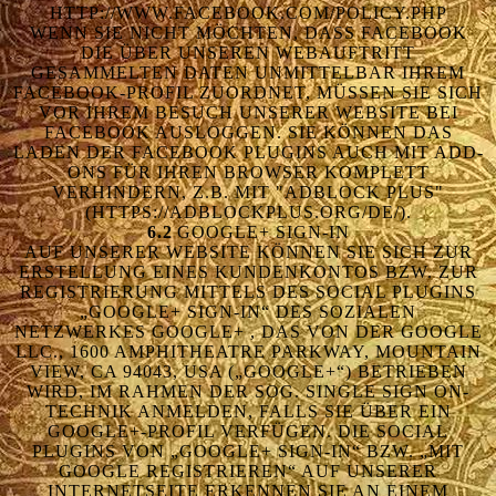
HTTP://WWW.FACEBOOK.COM/POLICY.PHP
WENN SIE NICHT MÖCHTEN, DASS FACEBOOK
DIE ÜBER UNSEREN WEBAUFTRITT
GESAMMELTEN DATEN UNMITTELBAR IHREM
FACEBOOK-PROFIL ZUORDNET, MÜSSEN SIE SICH
VOR IHREM BESUCH UNSERER WEBSITE BEI
FACEBOOK AUSLOGGEN. SIE KÖNNEN DAS
LADEN DER FACEBOOK PLUGINS AUCH MIT ADD-
ONS FÜR IHREN BROWSER KOMPLETT
VERHINDERN, Z.B. MIT "ADBLOCK PLUS"
(HTTPS://ADBLOCKPLUS.ORG/DE/).
6.2
GOOGLE+ SIGN-IN
AUF UNSERER WEBSITE KÖNNEN SIE SICH ZUR
ERSTELLUNG EINES KUNDENKONTOS BZW. ZUR
REGISTRIERUNG MITTELS DES SOCIAL PLUGINS
„GOOGLE+ SIGN-IN“ DES SOZIALEN
NETZWERKES GOOGLE+ , DAS VON DER GOOGLE
LLC., 1600 AMPHITHEATRE PARKWAY, MOUNTAIN
VIEW, CA 94043, USA („GOOGLE+“) BETRIEBEN
WIRD, IM RAHMEN DER SOG. SINGLE SIGN ON-
TECHNIK ANMELDEN, FALLS SIE ÜBER EIN
GOOGLE+-PROFIL VERFÜGEN. DIE SOCIAL
PLUGINS VON „GOOGLE+ SIGN-IN“ BZW. „MIT
GOOGLE REGISTRIEREN“ AUF UNSERER
INTERNETSEITE ERKENNEN SIE AN EINEM