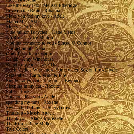
Like the way i do - Melissa Etheridge
Love on the Brain - Rihanna
Make you feel my love - Adele
Mama Mia - Abba
Mercy - Duffy
Nine million Bicycles - Katie Melua
No Roots - Alice Merton
Nothing compares to you - Sinead O´Connor
Nur geträumt - Nena
One of us - Joan Osborn
Rehab - Amy Winehouse
Relight my Fire - Take That
Rock Medley Who knew, Some water, Sex on fire - Divers
September - Earth, Wind & Fire
Single Ladys, put a ring on it - Beyonce
Sleeping in my car - Roxette
Sober - Pink
Someone like you - Adele
spending my time - Roxette
Sweet child of mine - Sheryl crow
Teardrop - Massiv Attack
Thank you - Alanis Morissette
The Rose - Bette Midler
True Colors