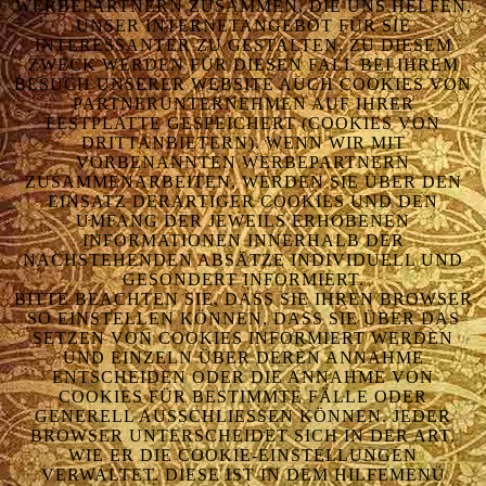
WERBEPARTNERN ZUSAMMEN, DIE UNS HELFEN,
UNSER INTERNETANGEBOT FÜR SIE
INTERESSANTER ZU GESTALTEN. ZU DIESEM
ZWECK WERDEN FÜR DIESEN FALL BEI IHREM
BESUCH UNSERER WEBSITE AUCH COOKIES VON
PARTNERUNTERNEHMEN AUF IHRER
FESTPLATTE GESPEICHERT (COOKIES VON
DRITTANBIETERN). WENN WIR MIT
VORBENANNTEN WERBEPARTNERN
ZUSAMMENARBEITEN, WERDEN SIE ÜBER DEN
EINSATZ DERARTIGER COOKIES UND DEN
UMFANG DER JEWEILS ERHOBENEN
INFORMATIONEN INNERHALB DER
NACHSTEHENDEN ABSÄTZE INDIVIDUELL UND
GESONDERT INFORMIERT.
BITTE BEACHTEN SIE, DASS SIE IHREN BROWSER
SO EINSTELLEN KÖNNEN, DASS SIE ÜBER DAS
SETZEN VON COOKIES INFORMIERT WERDEN
UND EINZELN ÜBER DEREN ANNAHME
ENTSCHEIDEN ODER DIE ANNAHME VON
COOKIES FÜR BESTIMMTE FÄLLE ODER
GENERELL AUSSCHLIESSEN KÖNNEN. JEDER B
ROWSER UNTERSCHEIDET SICH IN DER ART, W
IE ER DIE COOKIE-EINSTELLUNGEN V
ERWALTET. DIESE IST IN DEM HILFEMENÜ J