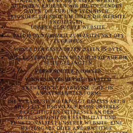
OGFILES“). WENN SIE UNSERE WEBSITE A
UFRUFEN, ERHEBEN WIR DIE FOLGENDEN D
ATEN, DIE FÜR UNS TECHNISCH E
RFORDERLICH SIND, UM IHNEN DIE WEBSITE A
NZUZEIGEN:
UNSERE BESUCHTE WEBSITE
DATUM UND UHRZEIT ZUM ZEITPUNKT DES
ZUGRIFFES
MENGE DER GESENDETEN DATEN IN BYTE
QUELLE/VERWEIS, VON WELCHEM SIE AUF DIE
SEITE GELANGTEN
VERWENDETER BROWSER
VERWENDETES BETRIEBSSYSTEM
VERWENDETE IP-ADRESSE (GGF.: IN
ANONYMISIERTER FORM)
DIE VERARBEITUNG ERFOLGT GEMÄSS ART. 6 A
BS. 1 LIT. F DSGVO AUF BASIS UNSERES B
ERECHTIGTEN INTERESSES AN DER V
ERBESSERUNG DER STABILITÄT UND F
UNKTIONALITÄT UNSERER WEBSITE. EINE W
EITERGABE ODER ANDERWEITIGE V