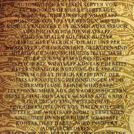
AUTOMATISCH AN EINEN SERVER VON
FACEBOOK IN DEN USA ÜBERTRÄGT.
FÜR DEN BETRIEB UNSERES WHATSAPP-
BUSINESS-KONTOS VERWENDEN WIR EIN
MOBILES ENDGERÄT, IN DESSEN ADRESSBUCH
AUSSCHLIESSLICH DIE WHATSAPP-K
ONTAKTDATEN SOLCHER NUTZER G
ESPEICHERT WERDEN, DIE MIT UNS PER W
HATSAPP AUCH IN KONTAKT GETRETEN SIND.
HIERDURCH WIRD SICHERGESTELLT, DASS
JEDER IN UNSEREM ADRESSBUCH
GESPEICHERTE WHATSAPP-KONTAKT BEREITS
BEI ERSTMALIGER NUTZUNG DER APP AUF
SEINEM GERÄT DURCH AKZEPTANZ DER
WHATSAPP-NUTZUNGSBEDINGUNGEN IN DIE
ÜBERMITTLUNG SEINER WHATSAPP-
TELEFONNUMMER AUS DEN ADRESSBÜCHERN
SEINER CHAT-KONTAKTE GEMÄSS ART. 6 ABS. 1 L
IT. A DSGVO EINGEWILLIGT HAT.
EINE ÜBERMITTLUNG VON DATEN SOLCHER
NUTZER, DIE WHATSAPP NICHT VERWENDEN
UND/ODER UNS NICHT ÜBER WHATSAPP
KONTAKTIERT HABEN, WIRD INSOFERN
AUSGESCHLOSSEN.
FACEBOOK INC. MIT SITZ IN DEN USA IST FÜR