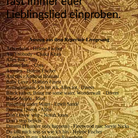
fast immer euer
Lieblingslied einproben.
Auszug aus dem Repertoir Livegesang
Achterbahn - Helene Fischer
Ain´t nobody - Chaka Khan
Alles Rot - Silly
Amsterdam - Cora
Atemlos - Helene Fischer
Auf uns - Andreas Bourani
Baby Love - Mothers Finest
Bedingungslos, Ich bin ich, Alles rot - Divers
Black valvet, Bring me some water, Wonderwall - Divers
Blaue Augen - Ideal
Breathing under Water - Emeli Sandé
Dancing Queen - Abba
Don´t know why - Norah Jones
Don´t stop belivin
Dreams (Thunder only happens) - Fleetwood mac Stevie Nicks
Du läßt mich sein so wie ich bin - Helene Fischer
Er gehört zu mir - Marianne Rosenberg