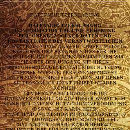
DATENSCHUTZERKLÄRUNG
DATENSCHUTZERKLÄRUNG
1) INFORMATION ÜBER DIE ERHEBUNG
PERSONENBEZOGENER DATEN UND
KONTAKTDATEN DES VERANTWORTLICHEN
1.1
WIR FREUEN UNS, DASS SIE UNSERE WEBSITE
BESUCHEN UND BEDANKEN UNS FÜR IHR
INTERESSE. IM FOLGENDEN INFORMIEREN WIR
SIE ÜBER DEN UMGANG MIT IHREN
PERSONENBEZOGENEN DATEN BEI NUTZUNG
UNSERER WEBSITE. PERSONENBEZOGENE
DATEN SIND HIERBEI ALLE DATEN, MIT DENEN
SIE PERSÖNLICH IDENTIFIZIERT WERDEN
KÖNNEN.
1.2
VERANTWORTLICHER FÜR DIE
DATENVERARBEITUNG AUF DIESER WEBSITE IM
SINNE DER DATENSCHUTZ-GRUNDVERORDNUNG
(DSGVO) IST KARIN HEHR,
ANZIEHENDONLINESHOP, IM RÖDERSGRABEN 16
A, 36251 LUDWIGSAU, DEUTSCHLAND, TEL.:
015125203910, E-MAIL: KARIN.HEHR@T-
ONLINE.DE. DER FÜR DIE VERARBEITUNG VON