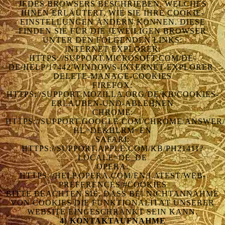
EDES BROWSERS BESCHRIEBEN, WELCHES I
HNEN ERLÄUTERT, WIE SIE IHRE COOKIE-E
INSTELLUNGEN ÄNDERN KÖNNEN. DIESE F
INDEN SIE FÜR DIE JEWEILIGEN BROWSER U
NTER DEN FOLGENDEN LINKS:
INTERNET EXPLORER:
HTTPS://SUPPORT.MICROSOFT.COM/DE-
DE/HELP/17442/WINDOWS-INTERNET-EXPLORER-
DELETE-MANAGE-COOKIES
FIREFOX:
HTTPS://SUPPORT.MOZILLA.ORG/DE/KB/COOKIES-
ERLAUBEN-UND-ABLEHNEN
CHROME:
HTTPS://SUPPORT.GOOGLE.COM/CHROME/ANSWER/
HL=DE&HLRM=EN
SAFARI:
HTTPS://SUPPORT.APPLE.COM/KB/PH21411?
LOCALE=DE_DE
OPERA:
HTTPS://HELP.OPERA.COM/EN/LATEST/WEB-
PREFERENCES/#COOKIES
BITTE BEACHTEN SIE, DASS BEI NICHTANNAHME
VON COOKIES DIE FUNKTIONALITÄT UNSERER
WEBSITE EINGESCHRÄNKT SEIN KANN.
4) KONTAKTAUFNAHME