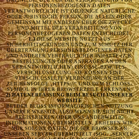
PERSONENBEZOGENEN DATEN
VERANTWORTLICHE IST DIEJENIGE NATÜRLICHE
ODER JURISTISCHE PERSON, DIE ALLEIN ODER
GEMEINSAM MIT ANDEREN ÜBER DIE ZWECKE
UND MITTEL DER VERARBEITUNG VON
PERSONENBEZOGENEN DATEN ENTSCHEIDET.
1.3
DIESE WEBSITE NUTZT AUS
SICHERHEITSGRÜNDEN UND ZUM SCHUTZ DER
ÜBERTRAGUNG PERSONENBEZOGENER DATEN
UND ANDERER VERTRAULICHER INHALTE (Z.B.
BESTELLUNGEN ODER ANFRAGEN AN DEN
VERANTWORTLICHEN) EINE SSL-BZW. TLS-
VERSCHLÜSSELUNG. SIE KÖNNEN EINE
VERSCHLÜSSELTE VERBINDUNG AN DER
ZEICHENFOLGE „HTTPS://“ UND DEM SCHLOSS-
SYMBOL IN IHRER BROWSERZEILE ERKENNEN.
2) DATENERFASSUNG BEIM BESUCH UNSERER
WEBSITE
BEI DER BLOSS INFORMATORISCHEN NUTZUNG U
NSERER WEBSITE, ALSO WENN SIE SICH NICHT R
EGISTRIEREN ODER UNS ANDERWEITIG I
NFORMATIONEN ÜBERMITTELN, ERHEBEN WIR N
UR SOLCHE DATEN, DIE IHR BROWSER AN U
NSEREN SERVER ÜBERMITTELT (SOG. „SERVER-L