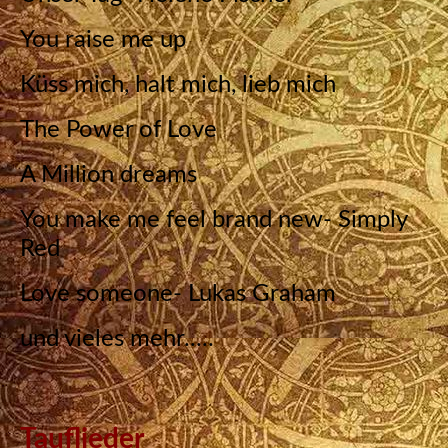
You raise me up
Küss mich, halt mich, lieb mich
The Power of Love
A Million dreams
You make me feel brand new- Simply
Red
Love someone- Lukas Graham
und vieles mehr.....
Tauflieder