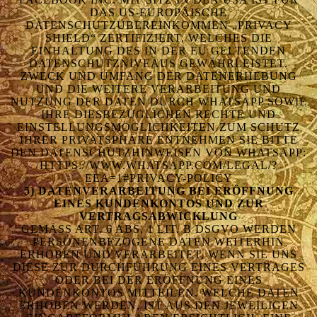
DAS US-EUROPÄISCHE
DATENSCHUTZÜBEREINKOMMEN „PRIVACY
SHIELD“ ZERTIFIZIERT, WELCHES DIE
EINHALTUNG DES IN DER EU GELTENDEN
DATENSCHUTZNIVEAUS GEWÄHRLEISTET.
ZWECK UND UMFANG DER DATENERHEBUNG
UND DIE WEITERE VERARBEITUNG UND
NUTZUNG DER DATEN DURCH WHATSAPP SOWIE
IHRE DIESBEZÜGLICHEN RECHTE UND
EINSTELLUNGSMÖGLICHKEITEN ZUM SCHUTZ
IHRER PRIVATSPHÄRE ENTNEHMEN SIE BITTE
DEN DATENSCHUTZHINWEISEN VON WHATSAPP:
HTTPS://WWW.WHATSAPP.COM/LEGAL/?
EEA=1#PRIVACY-POLICY
5) DATENVERARBEITUNG BEI ERÖFFNUNG
EINES KUNDENKONTOS UND ZUR
VERTRAGSABWICKLUNG
GEMÄSS ART. 6 ABS. 1 LIT. B DSGVO WERDEN P
ERSONENBEZOGENE DATEN WEITERHIN E
RHOBEN UND VERARBEITET, WENN SIE UNS D
IESE ZUR DURCHFÜHRUNG EINES VERTRAGES O
DER BEI DER ERÖFFNUNG EINES K
UNDENKONTOS MITTEILEN. WELCHE DATEN E
RHOBEN WERDEN, IST AUS DEN JEWEILIGEN E