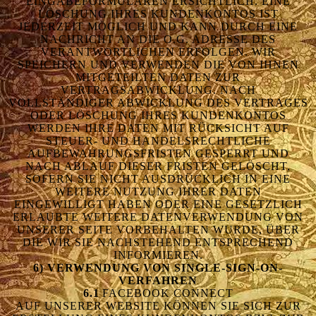
INGABEFORMULAREN ERSICHTLICH. EINE L
ÖSCHUNG IHRES KUNDENKONTOS IST J
EDERZEIT MÖGLICH UND KANN DURCH EINE N
ACHRICHT AN DIE O.G. ADRESSE DES V
ERANTWORTLICHEN ERFOLGEN. WIR S
PEICHERN UND VERWENDEN DIE VON IHNEN M
ITGETEILTEN DATEN ZUR V
ERTRAGSABWICKLUNG. NACH V
OLLSTÄNDIGER ABWICKLUNG DES VERTRAGES O
DER LÖSCHUNG IHRES KUNDENKONTOS W
ERDEN IHRE DATEN MIT RÜCKSICHT AUF S
TEUER- UND HANDELSRECHTLICHE A
UFBEWAHRUNGSFRISTEN GESPERRT UND N
ACH ABLAUF DIESER FRISTEN GELÖSCHT, S
OFERN SIE NICHT AUSDRÜCKLICH IN EINE W
EITERE NUTZUNG IHRER DATEN E
INGEWILLIGT HABEN ODER EINE GESETZLICH E
RLAUBTE WEITERE DATENVERWENDUNG VON U
NSERER SEITE VORBEHALTEN WURDE, ÜBER D
IE WIR SIE NACHSTEHEND ENTSPRECHEND I
NFORMIEREN.
6) VERWENDUNG VON SINGLE-SIGN-ON-
VERFAHREN
6.1
FACEBOOK CONNECT
AUF UNSERER WEBSITE KÖNNEN SIE SICH ZUR