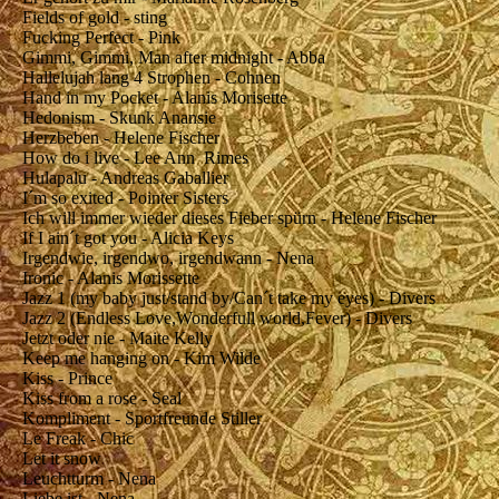
Fields of gold - sting
Fucking Perfect - Pink
Gimmi, Gimmi, Man after midnight - Abba
Hallelujah lang 4 Strophen - Cohnen
Hand in my Pocket - Alanis Morisette
Hedonism - Skunk Anansie
Herzbeben - Helene Fischer
How do i live - Lee Ann Rimes
Hulapalu - Andreas Gaballier
I´m so exited - Pointer Sisters
Ich will immer wieder dieses Fieber spürn - Helene Fischer
If I ain´t got you - Alicia Keys
Irgendwie, irgendwo, irgendwann - Nena
Ironic - Alanis Morissette
Jazz 1 (my baby just/stand by/Can´t take my eyes) - Divers
Jazz 2 (Endless Love,Wonderfull world,Fever) - Divers
Jetzt oder nie - Maite Kelly
Keep me hanging on - Kim Wilde
Kiss - Prince
Kiss from a rose - Seal
Kompliment - Sportfreunde Stiller
Le Freak - Chic
Let it snow
Leuchtturm - Nena
Liebe ist - Nena