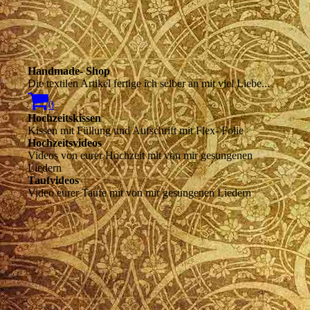
Handmade- Shop
Die textilen Artikel fertige ich selber an mit viel Liebe...
0
Hochzeitskissen
Kissen mit Füllung und Aufschrift mit Flex- Folie
Hochzeitsvideos
Videos von eurer Hochzeit mit von mir gesungenen
Liedern
Taufvideos
Video eurer Taufe mit von mir gesungenen Liedern