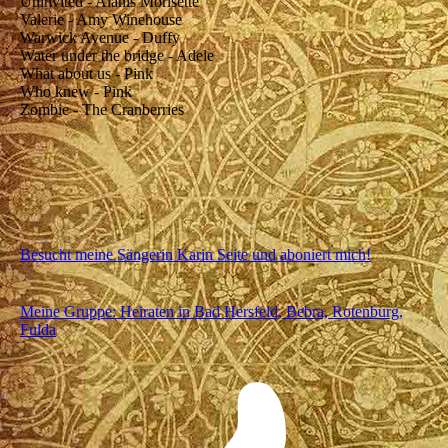
Uninvited - Alanis Morisette
Valerie - Amy Winehouse
Warwick Avenue - Duffy
Water under the bridge - Adele
What about us - Pink
Who knew - Pink
Zombie - The Cranberries
Besucht meine Sängerin Karin Seite und aboniert mich!
Meine Gruppe: Heiraten in Bad Hersfeld, Bebra, Rotenburg,
Fulda