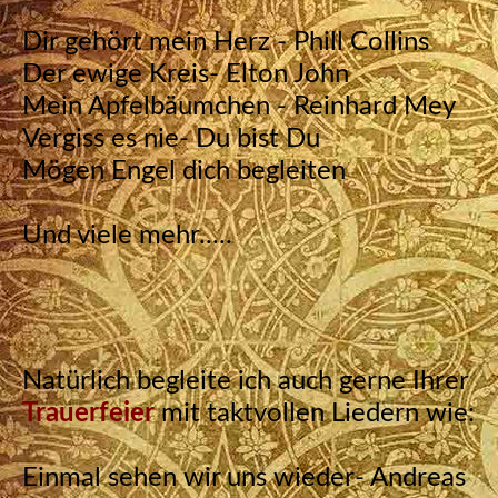
Dir gehört mein Herz - Phill Collins
Der ewige Kreis- Elton John
Mein Apfelbäumchen - Reinhard Mey
Vergiss es nie- Du bist Du
Mögen Engel dich begleiten
Und viele mehr.....
Natürlich begleite ich auch gerne Ihrer
Trauerfeier
mit taktvollen Liedern wie:
Einmal sehen wir uns wieder- Andreas