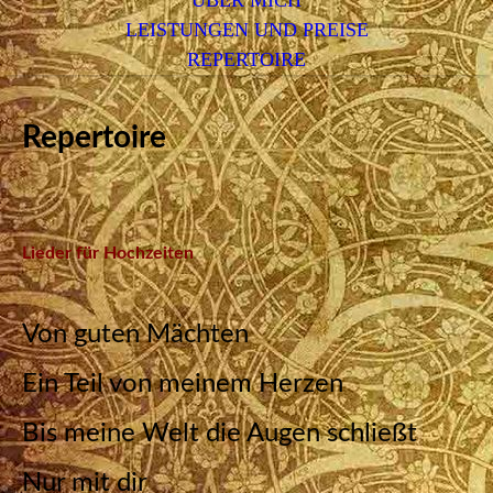
ÜBER MICH
LEISTUNGEN UND PREISE
REPERTOIRE
Repertoire
Lieder für Hochzeiten
Von guten Mächten
Ein Teil von meinem Herzen
Bis meine Welt die Augen schließt
Nur mit dir