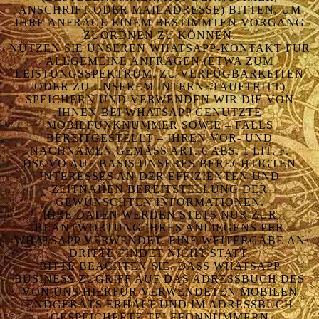
NSCHRIFT ODER MAILADRESSE) BITTEN, UM I
HRE ANFRAGE EINEM BESTIMMTEN VORGANG Z
UORDNEN ZU KÖNNEN.
NUTZEN SIE UNSEREN WHATSAPP-KONTAKT FÜR
ALLGEMEINE ANFRAGEN (ETWA ZUM
LEISTUNGSSPEKTRUM, ZU VERFÜGBARKEITEN
ODER ZU UNSEREM INTERNETAUFTRITT)
SPEICHERN UND VERWENDEN WIR DIE VON
IHNEN BEI WHATSAPP GENUTZTE
MOBILFUNKNUMMER SOWIE – FALLS
BEREITGESTELLT – IHREN VOR- UND
NACHNAMEN GEMÄSS ART. 6 ABS. 1 LIT. F. D
SGVO AUF BASIS UNSERES BERECHTIGTEN I
NTERESSES AN DER EFFIZIENTEN UND Z
EITNAHEN BEREITSTELLUNG DER G
EWÜNSCHTEN INFORMATIONEN.
IHRE DATEN WERDEN STETS NUR ZUR
BEANTWORTUNG IHRES ANLIEGENS PER
WHATSAPP VERWENDET. EINE WEITERGABE AN
DRITTE FINDET NICHT STATT.
BITTE BEACHTEN SIE, DASS WHATSAPP
BUSINESS ZUGRIFF AUF DAS ADRESSBUCH DES
VON UNS HIERFÜR VERWENDETEN MOBILEN
ENDGERÄTS ERHÄLT UND IM ADRESSBUCH
GESPEICHERTE TELEFONNUMMERN