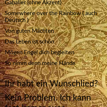
Gabalier (ohne Akzent)
Somewhere over the Rainbow ( auch
Deutsch )
Von guten Mächten
Das Leben ist schön
Mögen Engel dich begleiten
So nimm denn meine Hände
Ihr habt ein Wunschlied?
Kein Problem. Ich kann