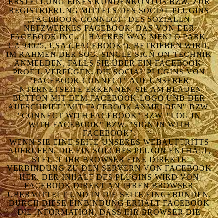
ERSTELLUNG EINES KUNDENKONTOS BZW. ZUR
REGISTRIERUNG MITTELS DES SOCIAL PLUGINS
„FACEBOOK CONNECT“ DES SOZIALEN
NETZWERKES FACEBOOK, DAS VON DER
FACEBOOK INC., 1 HACKER WAY, MENLO PARK,
CA 94025, USA („FACEBOOK“), BETRIEBEN WIRD,
IM RAHMEN DER SOG. SINGLE SIGN ON-TECHNIK
ANMELDEN, FALLS SIE ÜBER EIN FACEBOOK-
PROFIL VERFÜGEN. DIE SOCIAL PLUGINS VON
"FACEBOOK CONNECT" AUF UNSERER
INTERNETSEITE ERKENNEN SIE AM BLAUEN
BUTTON MIT DEM FACEBOOK-LOGO UND DER
AUFSCHRIFT "MIT FACEBOOK ANMELDEN" BZW.
"CONNECT WITH FACEBOOK" BZW. "LOG IN
WITH FACEBOOK" BZW. "SIGN IN WITH
FACEBOOK".
WENN SIE EINE SEITE UNSERES WEBAUFTRITTS
AUFRUFEN, DIE EIN SOLCHES PLUGIN ENTHÄLT,
STELLT IHR BROWSER EINE DIREKTE
VERBINDUNG ZU DEN SERVERN VON FACEBOOK
HER. DER INHALT DES PLUGINS WIRD VON
FACEBOOK DIREKT AN IHREN BROWSER
ÜBERMITTELT UND IN DIE SEITE EINGEBUNDEN.
DURCH DIESE EINBINDUNG ERHÄLT FACEBOOK
DIE INFORMATION, DASS IHR BROWSER DIE