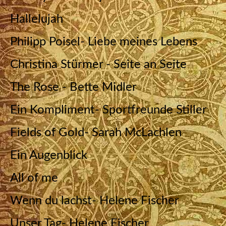
Hallelujah
Philipp Poisel- Liebe meines Lebens
Christina Stürmer - Seite an Seite
The Rose - Bette Midler
Ein Kompliment- Sportfreunde Stiller
Fields of Gold- Sarah McLachlen
Ein Augenblick
All of me
Wenn du lachst- Helene Fischer
Unser Tag- Helene Fischer