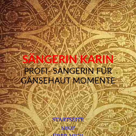
SÄNGERIN KARIN
PROFI- SÄNGERIN FÜR
GÄNSEHAUT MOMENTE
STARTSEITE
SHOP