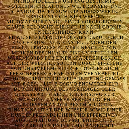
M INDIVIDUELLEN UMFANG BESTIMMTE N
UTZERINFORMATIONEN WIE BROWSER- UND S
TANDORTDATEN SOWIE IP-ADRESSWERTE. P
ERSISTENTE COOKIES WERDEN A
UTOMATISIERT NACH EINER VORGEGEBENEN D
AUER GELÖSCHT, DIE SICH JE NACH COOKIE U
NTERSCHEIDEN KANN.
TEILWEISE DIENEN DIE COOKIES DAZU, DURCH
SPEICHERUNG VON EINSTELLUNGEN DEN
BESTELLPROZESS ZU VEREINFACHEN (Z.B.
MERKEN DES INHALTS EINES VIRTUELLEN
WARENKORBS FÜR EINEN SPÄTEREN BESUCH
AUF DER WEBSITE). SOFERN DURCH EINZELNE
VON UNS IMPLEMENTIERTE COOKIES AUCH
PERSONENBEZOGENE DATEN VERARBEITET
WERDEN, ERFOLGT DIE VERARBEITUNG GEMÄSS A
RT. 6 ABS. 1 LIT. B DSGVO ENTWEDER ZUR D
URCHFÜHRUNG DES VERTRAGES ODER G
EMÄSS ART. 6 ABS. 1 LIT. F DSGVO ZUR WA
HRUNG UNSERER BERECHTIGTEN IN
TERESSEN AN DER BESTMÖGLICHEN FU
NKTIONALITÄT DER WEBSITE SOWIE EINER KU
NDENFREUNDLICHEN UND EFFEKTIVEN AU
SGESTALTUNG DES SEITENBESUCHS.
WIR ARBEITEN UNTER UMSTÄNDEN MIT