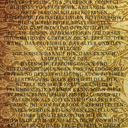
VERWENDUNG DES „FACEBOOK CONNECT“- BUT
TONS VON FACEBOOK, ABHÄNGIG VON IHR
EN PERSÖNLICH GETROFFENEN DAT
ENSCHUTZEINSTELLUNGEN BEI FACEBOOK, DIE
IN IHREM PROFIL HINTERLEGTEN ALL
GEMEINEN UND ÖFFENTLICHEN ZUG
ÄNGLICHEN INFORMATIONEN. ZU DIESEN INF
ORMATIONEN GEHÖREN DIE NUTZER-ID, DER NAM
E, DAS PROFILBILD, DAS ALTER UND DAS GES
CHLECHT.
WIR WEISEN DARAUF HIN, DASS ES NACH
ÄNDERUNGEN DER
DATENSCHUTZBEDINGUNGEN UND
NUTZUNGSBEDINGUNGEN VON FACEBOOK BEI
ERTEILUNG DER EINWILLIGUNG AUCH ZU EINER
ÜBERTRAGUNG IHRER PROFILBILDER, DER
NUTZER-IDS IHRER FREUNDE UND DER
FREUNDESLISTE KOMMEN KANN, WENN DIESE
IN IHREN PRIVATSPHÄREEINSTELLUNGEN BEI
FACEBOOK ALS „ÖFFENTLICH“ MARKIERT
WURDEN. DIE VON FACEBOOK ÜBERMITTELTEN
DATEN WERDEN BEI UNS ZUR ERSTELLUNG
EINES BENUTZERKONTOS MIT DEN
NOTWENDIGEN DATEN, FALLS DIESE VON IHNEN
BEI FACEBOOK DAZU FREIGEGEBEN WURDEN