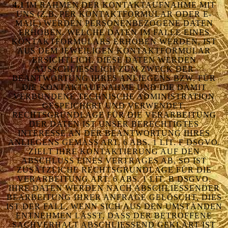
4.1
IM RAHMEN DER KONTAKTAUFNAHME MIT
UNS (Z.B. PER KONTAKTFORMULAR ODER E-
MAIL) WERDEN PERSONENBEZOGENE DATEN
ERHOBEN. WELCHE DATEN IM FALLE EINES
KONTAKTFORMULARS ERHOBEN WERDEN, IST
AUS DEM JEWEILIGEN KONTAKTFORMULAR
ERSICHTLICH. DIESE DATEN WERDEN
AUSSCHLIESSLICH ZUM ZWECK DER B
EANTWORTUNG IHRES ANLIEGENS BZW. FÜR D
IE KONTAKTAUFNAHME UND DIE DAMIT V
ERBUNDENE TECHNISCHE ADMINISTRATION G
ESPEICHERT UND VERWENDET. R
ECHTSGRUNDLAGE FÜR DIE VERARBEITUNG D
ER DATEN IST UNSER BERECHTIGTES I
NTERESSE AN DER BEANTWORTUNG IHRES A
NLIEGENS GEMÄSS ART. 6 ABS. 1 LIT. F DSGVO. ZI
ELT IHRE KONTAKTIERUNG AUF DEN AB
SCHLUSS EINES VERTRAGES AB, SO IST ZU
SÄTZLICHE RECHTSGRUNDLAGE FÜR DIE VE
RARBEITUNG ART. 6 ABS. 1 LIT. B DSGVO. IH
RE DATEN WERDEN NACH ABSCHLIESSENDER BEA
RBEITUNG IHRER ANFRAGE GELÖSCHT, DIES IST
DER FALL, WENN SICH AUS DEN UMSTÄNDEN ENT
NEHMEN LÄSST, DASS DER BETROFFENE SAC
HVERHALT ABSCHLIESSEND GEKLÄRT IST UND