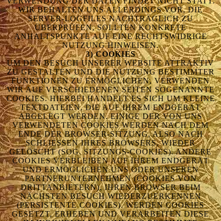
ERWENDUNG DER DATEN FINDET NICHT STATT. W
IR BEHALTEN UNS ALLERDINGS VOR, DIE S
ERVER-LOGFILES NACHTRÄGLICH ZU Ü
BERPRÜFEN, SOLLTEN KONKRETE A
NHALTSPUNKTE AUF EINE RECHTSWIDRIGE N
UTZUNG HINWEISEN.
3) COOKIES
UM DEN BESUCH UNSERER WEBSITE ATTRAKTIV
ZU GESTALTEN UND DIE NUTZUNG BESTIMMTER
FUNKTIONEN ZU ERMÖGLICHEN, VERWENDEN
WIR AUF VERSCHIEDENEN SEITEN SOGENANNTE
COOKIES. HIERBEI HANDELT ES SICH UM KLEINE
TEXTDATEIEN, DIE AUF IHREM ENDGERÄT
ABGELEGT WERDEN. EINIGE DER VON UNS
VERWENDETEN COOKIES WERDEN NACH DEM
ENDE DER BROWSER-SITZUNG, ALSO NACH
SCHLIESSEN IHRES BROWSERS, WIEDER G
ELÖSCHT (SOG. SITZUNGS-COOKIES). ANDERE C
OOKIES VERBLEIBEN AUF IHREM ENDGERÄT U
ND ERMÖGLICHEN UNS ODER UNSEREN P
ARTNERUNTERNEHMEN (COOKIES VON D
RITTANBIETERN), IHREN BROWSER BEIM N
ÄCHSTEN BESUCH WIEDERZUERKENNEN (
PERSISTENTE COOKIES). WERDEN COOKIES G
ESETZT, ERHEBEN UND VERARBEITEN DIESE I