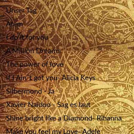
Unser Tag
Atem
I do it for you
A Million Dreams
The power of love
If I Ain´t got you- Alicia Keys
Silbermond - Ja
Xavier Naidoo - Sag es laut
Shine bright like a Diamond- Rihanna
Make you feel my Love- Adele